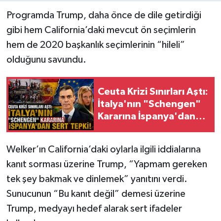
Programda Trump, daha önce de dile getirdiği
gibi hem California’daki mevcut ön seçimlerin
hem de 2020 başkanlık seçimlerinin “hileli”
olduğunu savundu.
Ceuta Krizi Sınırları Aştı:
İtalya'nın "Schengen"
Kararına İspanya'dan
Sert Tepki!
Welker’ın California’daki oylarla ilgili iddialarına
kanıt sorması üzerine Trump, “Yapmam gereken
tek şey bakmak ve dinlemek” yanıtını verdi.
Sunucunun “Bu kanıt değil” demesi üzerine
Trump, medyayı hedef alarak sert ifadeler