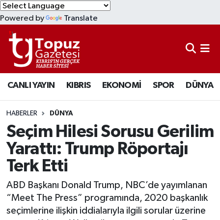
Powered by
Translate
KIBRIS
Lefkoşa Nöbetçi Eczaneler
DÜNYA
Lefkoşa Hava Durumu
CANLI YAYIN
KIBRIS
EKONOMİ
SPOR
DÜNYA
EKONOMİ
Lefkoşa Trafik Yoğunluk Haritası
MAGAZİN
Süper Lig Puan Durumu ve Fikstür
HABERLER
DÜNYA
Seçim Hilesi Sorusu Gerilim
SAĞLIK
Tüm Manşetler
Yarattı: Trump Röportajı
Terk Etti
SPOR
Son Dakika Haberleri
ABD Başkanı Donald Trump, NBC’de yayımlanan
TEKNOLOJİ
Haber Arşivi
“Meet The Press” programında, 2020 başkanlık
seçimlerine ilişkin iddialarıyla ilgili sorular üzerine
TÜRKİYE