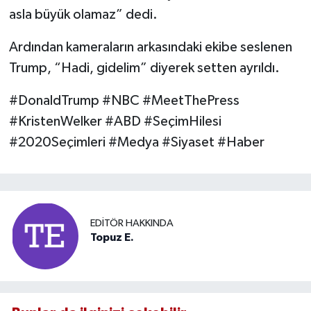
asla büyük olamaz” dedi.
Ardından kameraların arkasındaki ekibe seslenen
Trump, “Hadi, gidelim” diyerek setten ayrıldı.
#DonaldTrump #NBC #MeetThePress
#KristenWelker #ABD #SeçimHilesi
#2020Seçimleri #Medya #Siyaset #Haber
EDITÖR HAKKINDA
Topuz E.