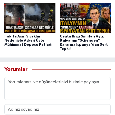
Irak'ta Aşırı Sıcaklar
Ceuta Krizi Sınırları Aştı:
Nedeniyle Askeri Üste
İtalya'nın "Schengen"
Mühimmat Deposu Patladı
Kararına İspanya'dan Sert
Tepki!
Yorumlar