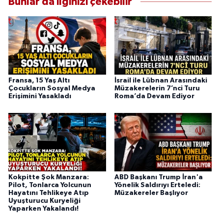
Bunlar da ilginizi çekebilir
Fransa, 15 Yaş Altı
İsrail ile Lübnan Arasındaki
Çocukların Sosyal Medya
Müzakerelerin 7’nci Turu
Erişimini Yasakladı
Roma’da Devam Ediyor
Kokpitte Şok Manzara:
ABD Başkanı Trump İran'a
Pilot, Tonlarca Yolcunun
Yönelik Saldırıyı Erteledi:
Hayatını Tehlikeye Atıp
Müzakereler Başlıyor
Uyuşturucu Kuryeliği
Yaparken Yakalandı!