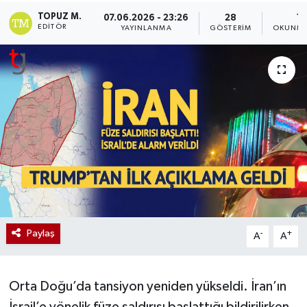
TOPUZ M.
07.06.2026 - 23:26
28
1 
EDITÖR
YAYINLANMA
GÖSTERIM
OKUNMA
Paylaş
-
+
A
A
Orta Doğu’da tansiyon yeniden yükseldi. İran’ın
İsrail’e yönelik füze saldırısı başlattığı bildirilirken,