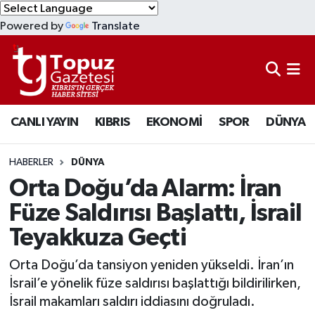
Powered by
Translate
KIBRIS
Lefkoşa Nöbetçi Eczaneler
DÜNYA
Lefkoşa Hava Durumu
CANLI YAYIN
KIBRIS
EKONOMİ
SPOR
DÜNYA
EKONOMİ
Lefkoşa Trafik Yoğunluk Haritası
MAGAZİN
Süper Lig Puan Durumu ve Fikstür
HABERLER
DÜNYA
Orta Doğu’da Alarm: İran
SAĞLIK
Tüm Manşetler
Füze Saldırısı Başlattı, İsrail
Teyakkuza Geçti
SPOR
Son Dakika Haberleri
Orta Doğu’da tansiyon yeniden yükseldi. İran’ın
TEKNOLOJİ
Haber Arşivi
İsrail’e yönelik füze saldırısı başlattığı bildirilirken,
İsrail makamları saldırı iddiasını doğruladı.
TÜRKİYE