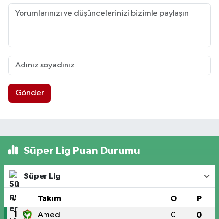
Gönder
Süper Lig Puan Durumu
Süper Lig
#
Takım
O
P
1
Amed
0
0