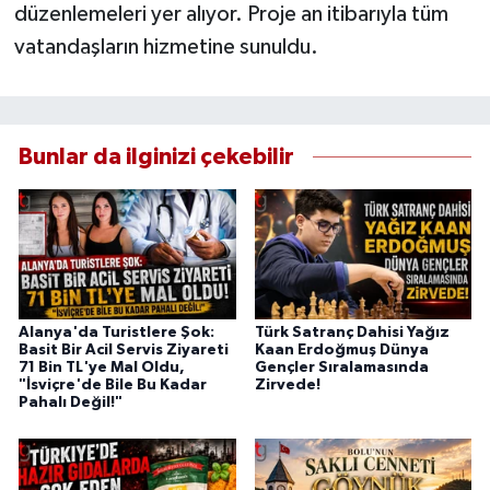
düzenlemeleri yer alıyor. Proje an itibarıyla tüm
vatandaşların hizmetine sunuldu.
Bunlar da ilginizi çekebilir
Alanya'da Turistlere Şok:
Türk Satranç Dahisi Yağız
Basit Bir Acil Servis Ziyareti
Kaan Erdoğmuş Dünya
71 Bin TL'ye Mal Oldu,
Gençler Sıralamasında
"İsviçre'de Bile Bu Kadar
Zirvede!
Pahalı Değil!"