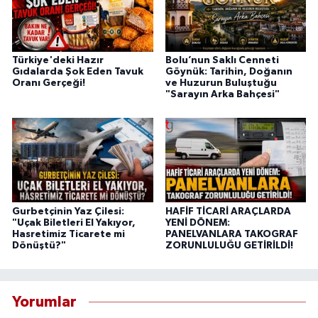
Türkiye'deki Hazır
Bolu’nun Saklı Cenneti
Gıdalarda Şok Eden Tavuk
Göynük: Tarihin, Doğanın
Oranı Gerçeği!
ve Huzurun Buluştuğu
"Sarayın Arka Bahçesi"
Gurbetçinin Yaz Çilesi:
HAFİF TİCARİ ARAÇLARDA
"Uçak Biletleri El Yakıyor,
YENİ DÖNEM:
Hasretimiz Ticarete mi
PANELVANLARA TAKOGRAF
Dönüştü?"
ZORUNLULUĞU GETİRİLDİ!
Yorumlar