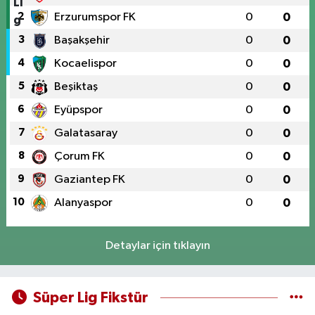
2
Erzurumspor FK
0
0
3
Başakşehir
0
0
4
Kocaelispor
0
0
5
Beşiktaş
0
0
6
Eyüpspor
0
0
7
Galatasaray
0
0
8
Çorum FK
0
0
9
Gaziantep FK
0
0
10
Alanyaspor
0
0
Detaylar için tıklayın
Süper Lig Fikstür