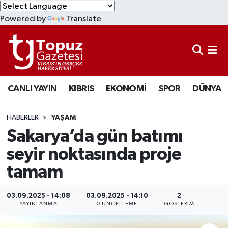
Powered by
Translate
KIBRIS
Lefkoşa Nöbetçi Eczaneler
DÜNYA
Lefkoşa Hava Durumu
CANLI YAYIN
KIBRIS
EKONOMİ
SPOR
DÜNYA
EKONOMİ
Lefkoşa Trafik Yoğunluk Haritası
MAGAZİN
Süper Lig Puan Durumu ve Fikstür
HABERLER
YAŞAM
Sakarya’da gün batımı
SAĞLIK
Tüm Manşetler
seyir noktasında proje
tamam
SPOR
Son Dakika Haberleri
TEKNOLOJİ
Haber Arşivi
03.09.2025 - 14:08
03.09.2025 - 14:10
2
YAYINLANMA
GÜNCELLEME
GÖSTERIM
TÜRKİYE