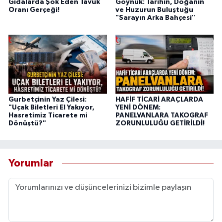
Gıdalarda Şok Eden Tavuk
Göynük: Tarihin, Doğanın
Oranı Gerçeği!
ve Huzurun Buluştuğu
"Sarayın Arka Bahçesi"
Gurbetçinin Yaz Çilesi:
HAFİF TİCARİ ARAÇLARDA
"Uçak Biletleri El Yakıyor,
YENİ DÖNEM:
Hasretimiz Ticarete mi
PANELVANLARA TAKOGRAF
Dönüştü?"
ZORUNLULUĞU GETİRİLDİ!
Yorumlar