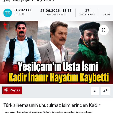
TOPUZ ECE
26.06.2026 - 18:55
27
EDITÖR
YAYINLANMA
GÖSTERIM
OKUNM
Paylaş
-
+
A
A
Türk sinemasının unutulmaz isimlerinden Kadir
İnanır, tedavi gördüğü hastanede hayatını