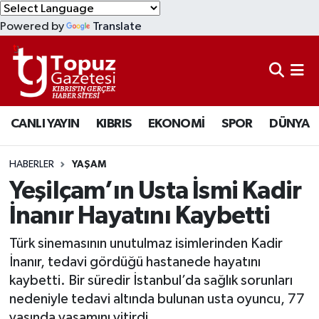
Powered by
Translate
KIBRIS
Lefkoşa Nöbetçi Eczaneler
DÜNYA
Lefkoşa Hava Durumu
CANLI YAYIN
KIBRIS
EKONOMİ
SPOR
DÜNYA
EKONOMİ
Lefkoşa Trafik Yoğunluk Haritası
MAGAZİN
Süper Lig Puan Durumu ve Fikstür
HABERLER
YAŞAM
Yeşilçam’ın Usta İsmi Kadir
SAĞLIK
Tüm Manşetler
İnanır Hayatını Kaybetti
SPOR
Son Dakika Haberleri
Türk sinemasının unutulmaz isimlerinden Kadir
İnanır, tedavi gördüğü hastanede hayatını
TEKNOLOJİ
Haber Arşivi
kaybetti. Bir süredir İstanbul’da sağlık sorunları
nedeniyle tedavi altında bulunan usta oyuncu, 77
TÜRKİYE
yaşında yaşamını yitirdi.