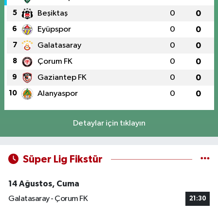
5
Beşiktaş
0
0
6
Eyüpspor
0
0
7
Galatasaray
0
0
8
Çorum FK
0
0
9
Gaziantep FK
0
0
10
Alanyaspor
0
0
Detaylar için tıklayın
Süper Lig Fikstür
14 Ağustos, Cuma
Galatasaray - Çorum FK
21:30