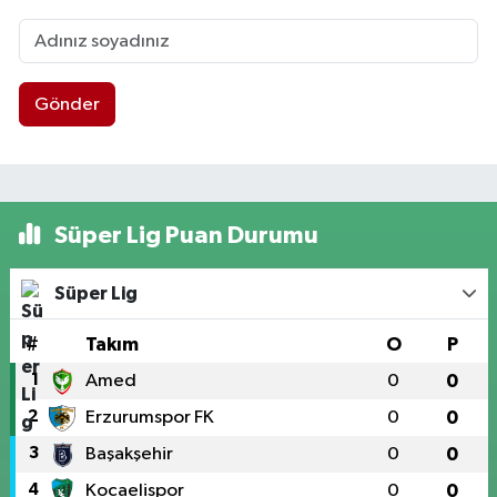
Gönder
Süper Lig Puan Durumu
Süper Lig
#
Takım
O
P
1
Amed
0
0
2
Erzurumspor FK
0
0
3
Başakşehir
0
0
4
Kocaelispor
0
0