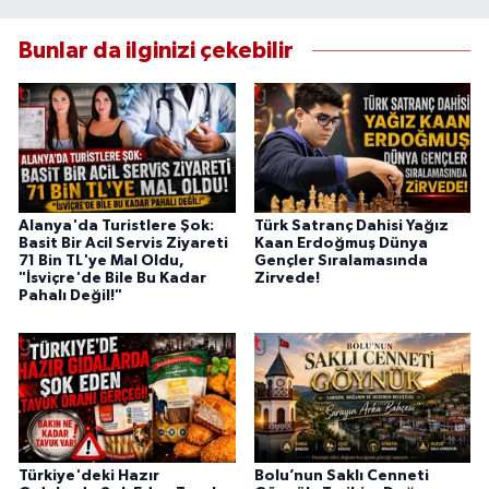
Bunlar da ilginizi çekebilir
Alanya'da Turistlere Şok:
Türk Satranç Dahisi Yağız
Basit Bir Acil Servis Ziyareti
Kaan Erdoğmuş Dünya
71 Bin TL'ye Mal Oldu,
Gençler Sıralamasında
"İsviçre'de Bile Bu Kadar
Zirvede!
Pahalı Değil!"
Türkiye'deki Hazır
Bolu’nun Saklı Cenneti