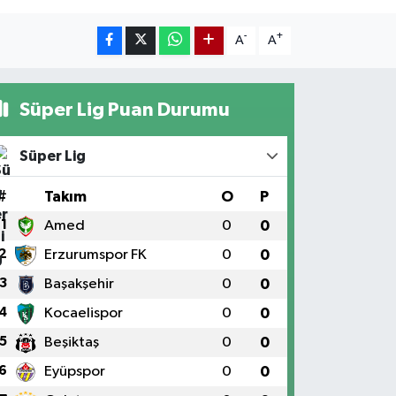
-
+
A
A
Süper Lig Puan Durumu
Süper Lig
#
Takım
O
P
1
Amed
0
0
2
Erzurumspor FK
0
0
3
Başakşehir
0
0
4
Kocaelispor
0
0
5
Beşiktaş
0
0
6
Eyüpspor
0
0