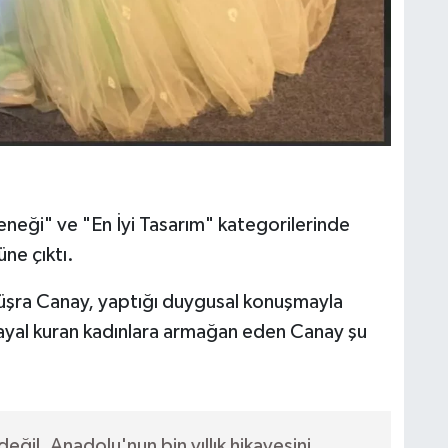
eneği" ve "En İyi Tasarım" kategorilerinde
ne çıktı.
üşra Canay, yaptığı duygusal konuşmayla
 hayal kuran kadınlara armağan eden Canay şu
ğil, Anadolu'nun bin yıllık hikayesini