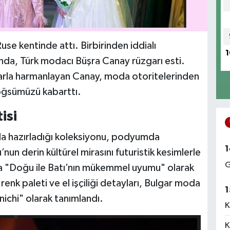
se kentinde attı. Birbirinden iddialı
1
ında, Türk modacı Büşra Canay rüzgarı esti.
arla harmanlayan Canay, moda otoritelerinden
göğsümüzü kabarttı.
isi
yla hazırladığı koleksiyonu, podyumda
1
’nun derin kültürel mirasını futuristik kesimlerle
G
la "Doğu ile Batı’nın mükemmel uyumu" olarak
 renk paleti ve el işçiliği detayları, Bulgar moda
1
nichi" olarak tanımlandı.
K
K