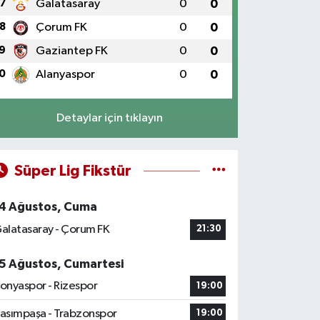
7
Galatasaray
0
0
8
Çorum FK
0
0
9
Gaziantep FK
0
0
0
Alanyaspor
0
0
Detaylar için tıklayın
Süper Lig Fikstür
4 Ağustos, Cuma
alatasaray - Çorum FK
21:30
5 Ağustos, Cumartesi
onyaspor - Rizespor
19:00
asımpaşa - Trabzonspor
19:00