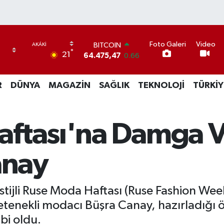
Foto Galeri
Video
DOLAR
°
21
47,5971
0.05
EURO
55,1336
0.18
R
DÜNYA
MAGAZİN
SAĞLIK
TEKNOLOJİ
TÜRKİY
STERLİN
64,2534
0.22
GRAM ALTIN
6518.23
0.39
ftası'na Damga V
BİST100
13.703
0
BITCOIN
anay
64.475,47
0.66
ijli Ruse Moda Haftası (Ruse Fashion Week)
yetenekli modacı Büşra Canay, hazırladığ
bi oldu.