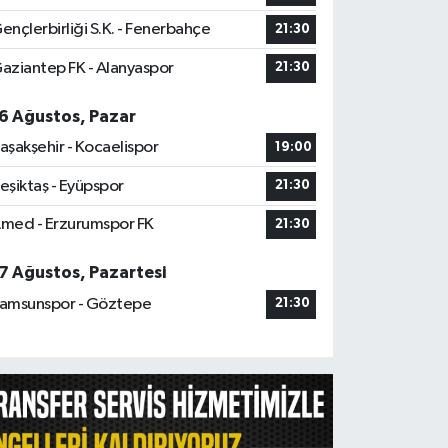
ençlerbirliği S.K. - Fenerbahçe
21:30
aziantep FK - Alanyaspor
21:30
6 Ağustos, Pazar
aşakşehir - Kocaelispor
19:00
eşiktaş - Eyüpspor
21:30
med - Erzurumspor FK
21:30
7 Ağustos, Pazartesi
amsunspor - Göztepe
21:30