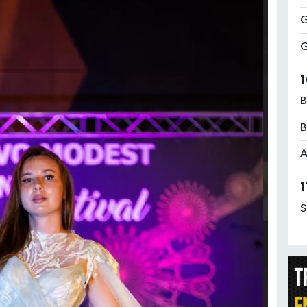
G
G
1
B
B
A
1
S