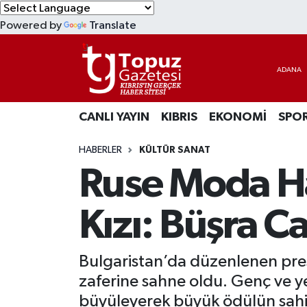
Powered by
Translate
KIBRIS
Lefkoşa Nöbetçi Eczaneler
DÜNYA
Lefkoşa Hava Durumu
CANLI YAYIN
KIBRIS
EKONOMİ
SPO
EKONOMİ
Lefkoşa Trafik Yoğunluk Haritası
HABERLER
KÜLTÜR SANAT
MAGAZİN
Süper Lig Puan Durumu ve Fikstür
Ruse Moda Ha
SAĞLIK
Tüm Manşetler
Kızı: Büşra C
SPOR
Son Dakika Haberleri
Bulgaristan’da düzenlenen prest
TEKNOLOJİ
Haber Arşivi
zaferine sahne oldu. Genç ve 
TÜRKİYE
büyüleyerek büyük ödülün sahi