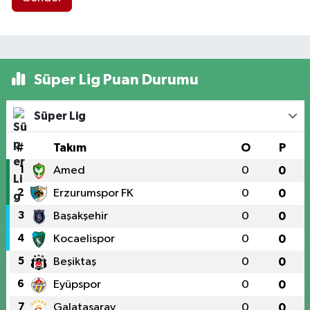
Süper Lig Puan Durumu
Süper Lig
#
Takım
O
P
1
Amed
0
0
2
Erzurumspor FK
0
0
3
Başakşehir
0
0
4
Kocaelispor
0
0
5
Beşiktaş
0
0
6
Eyüpspor
0
0
7
Galatasaray
0
0