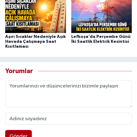
Aşırı Sıcaklar Nedeniyle Açık
Lefkoşa’da Perşembe Günü
Havada Çalışmaya Saat
İki Saatlik Elektrik Kesintisi
Kısıtlaması
Yorumlar
Gönder