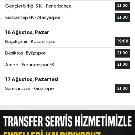
Gençlerbirliği S.K. - Fenerbahçe
21:30
Gaziantep FK - Alanyaspor
21:30
16 Ağustos, Pazar
Başakşehir - Kocaelispor
19:00
Beşiktaş - Eyüpspor
21:30
Amed - Erzurumspor FK
21:30
17 Ağustos, Pazartesi
Samsunspor - Göztepe
21:30