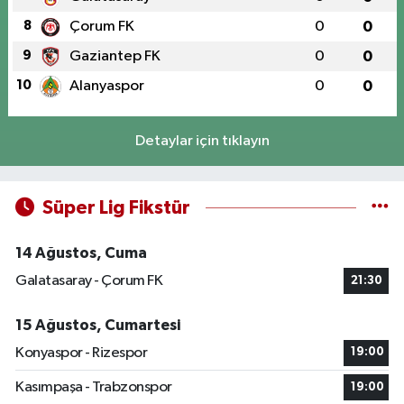
8
Çorum FK
0
0
9
Gaziantep FK
0
0
10
Alanyaspor
0
0
Detaylar için tıklayın
Süper Lig Fikstür
14 Ağustos, Cuma
Galatasaray - Çorum FK
21:30
15 Ağustos, Cumartesi
Konyaspor - Rizespor
19:00
Kasımpaşa - Trabzonspor
19:00