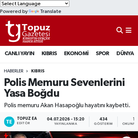
Powered by
Translate
KIBRIS
Lefkoşa Nöbetçi Eczaneler
DÜNYA
Lefkoşa Hava Durumu
CANLI YAYIN
KIBRIS
EKONOMİ
SPOR
DÜNYA
EKONOMİ
Lefkoşa Trafik Yoğunluk Haritası
MAGAZİN
Süper Lig Puan Durumu ve Fikstür
HABERLER
KIBRIS
Polis Memuru Sevenlerini
SAĞLIK
Tüm Manşetler
Yasa Boğdu
SPOR
Son Dakika Haberleri
Polis memuru Akan Hasapoğlu hayatını kaybetti.
TEKNOLOJİ
Haber Arşivi
TOPUZ EA
04.07.2026 - 15:20
434
1 
EDITÖR
YAYINLANMA
GÖSTERIM
OKUNMA
TÜRKİYE