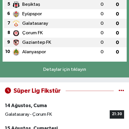
5
Beşiktaş
0
0
6
Eyüpspor
0
0
7
Galatasaray
0
0
8
Çorum FK
0
0
9
Gaziantep FK
0
0
10
Alanyaspor
0
0
Detaylar için tıklayın
Süper Lig Fikstür
14 Ağustos, Cuma
Galatasaray - Çorum FK
21:30
15 Ağustos, Cumartesi