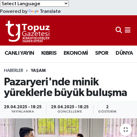
Powered by
Translate
KIBRIS
Lefkoşa Nöbetçi Eczaneler
DÜNYA
Lefkoşa Hava Durumu
CANLI YAYIN
KIBRIS
EKONOMİ
SPOR
DÜNYA
EKONOMİ
Lefkoşa Trafik Yoğunluk Haritası
MAGAZİN
Süper Lig Puan Durumu ve Fikstür
HABERLER
YAŞAM
Pazaryeri'nde minik
SAĞLIK
Tüm Manşetler
yüreklerle büyük buluşma
SPOR
Son Dakika Haberleri
29.04.2025 - 18:25
29.04.2025 - 18:25
2
YAYINLANMA
GÜNCELLEME
GÖSTERIM
TEKNOLOJİ
Haber Arşivi
TÜRKİYE