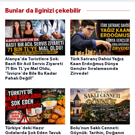
Bunlar da ilginizi çekebilir
Alanya'da Turistlere Şok:
Türk Satranç Dahisi Yağız
Basit Bir Acil Servis Ziyareti
Kaan Erdoğmuş Dünya
71 Bin TL'ye Mal Oldu,
Gençler Sıralamasında
"İsviçre'de Bile Bu Kadar
Zirvede!
Pahalı Değil!"
Türkiye'deki Hazır
Bolu’nun Saklı Cenneti
Gıdalarda Şok Eden Tavuk
Göynük: Tarihin, Doğanın