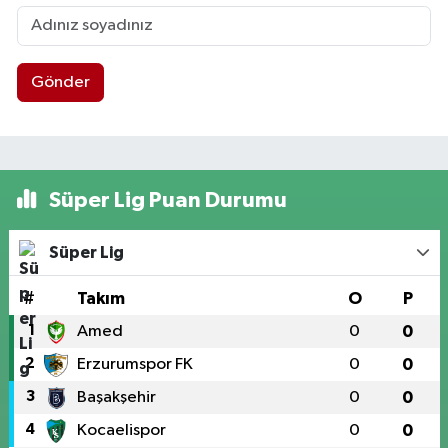
Gönder
Süper Lig Puan Durumu
Süper Lig
#
Takım
O
P
1
Amed
0
0
2
Erzurumspor FK
0
0
3
Başakşehir
0
0
4
Kocaelispor
0
0