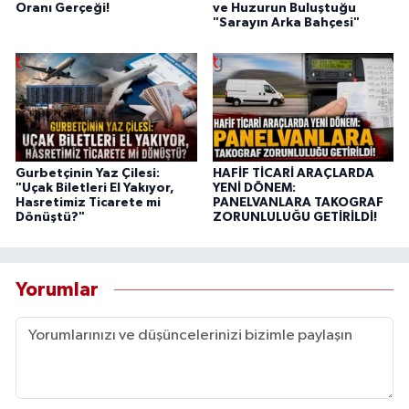
Oranı Gerçeği!
ve Huzurun Buluştuğu
"Sarayın Arka Bahçesi"
Gurbetçinin Yaz Çilesi:
HAFİF TİCARİ ARAÇLARDA
"Uçak Biletleri El Yakıyor,
YENİ DÖNEM:
Hasretimiz Ticarete mi
PANELVANLARA TAKOGRAF
Dönüştü?"
ZORUNLULUĞU GETİRİLDİ!
Yorumlar