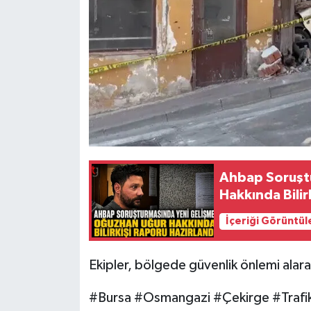
Ahbap Soruşt
Hakkında Bilir
İçeriği Görüntül
Ekipler, bölgede güvenlik önlemi alara
#Bursa #Osmangazi #Çekirge #Trafi