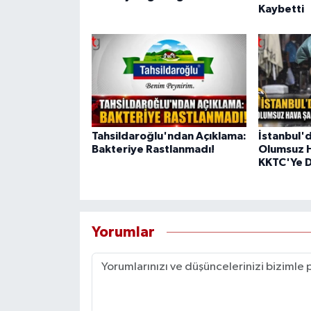
Kaybetti
Tahsildaroğlu'ndan Açıklama:
İstanbul'
Bakteriye Rastlanmadı!
Olumsuz H
KKTC'Ye D
Yorumlar