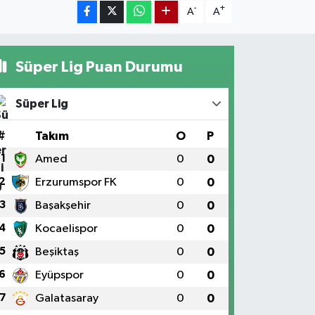
-
+
A
A
Süper Lig Puan Durumu
Süper Lig
#
Takım
O
P
1
Amed
0
0
2
Erzurumspor FK
0
0
3
Başakşehir
0
0
4
Kocaelispor
0
0
5
Beşiktaş
0
0
6
Eyüpspor
0
0
7
Galatasaray
0
0