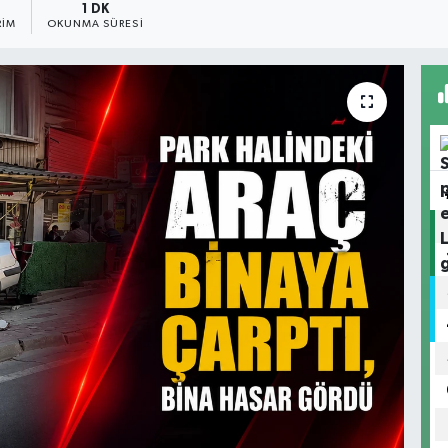
1 DK
RIM
OKUNMA SÜRESI