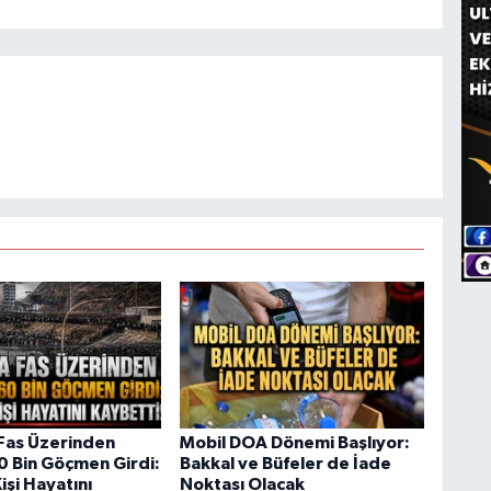
Fas Üzerinden
Mobil DOA Dönemi Başlıyor:
60 Bin Göçmen Girdi:
Bakkal ve Büfeler de İade
işi Hayatını
Noktası Olacak