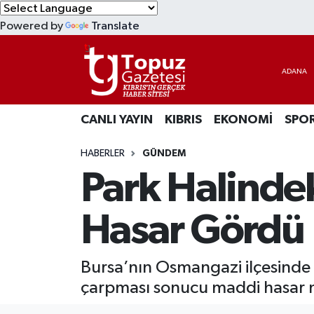
Powered by
Translate
KIBRIS
Lefkoşa Nöbetçi Eczaneler
DÜNYA
Lefkoşa Hava Durumu
CANLI YAYIN
KIBRIS
EKONOMİ
SPO
EKONOMİ
Lefkoşa Trafik Yoğunluk Haritası
HABERLER
GÜNDEM
MAGAZİN
Süper Lig Puan Durumu ve Fikstür
Park Halindek
SAĞLIK
Tüm Manşetler
Hasar Gördü
SPOR
Son Dakika Haberleri
Bursa’nın Osmangazi ilçesinde 
TEKNOLOJİ
Haber Arşivi
çarpması sonucu maddi hasar 
TÜRKİYE