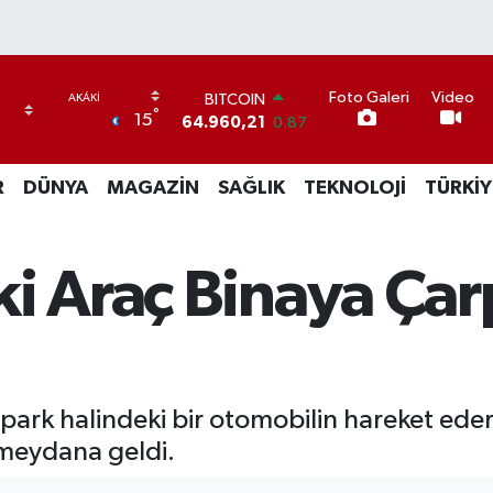
BITCOIN
Foto Galeri
Video
°
64.960,21
0.87
15
DOLAR
47,7436
0.18
R
DÜNYA
MAGAZİN
SAĞLIK
TEKNOLOJİ
TÜRKİY
EURO
55,2510
0.32
STERLİN
64,4811
0.38
i Araç Binaya Çarp
GRAM ALTIN
6660.55
0.03
BİST100
13.779
-14
park halindeki bir otomobilin hareket eder
meydana geldi.