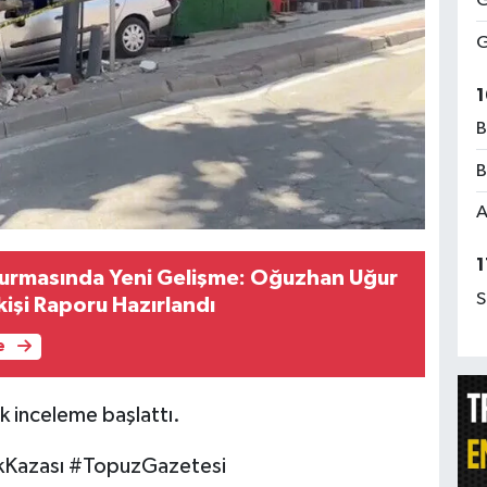
G
G
1
B
B
A
1
urmasında Yeni Gelişme: Oğuzhan Uğur
S
kişi Raporu Hazırlandı
e
k inceleme başlattı.
kKazası #TopuzGazetesi