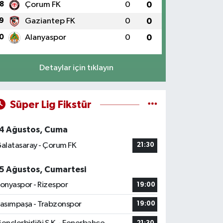
8
Çorum FK
0
0
9
Gaziantep FK
0
0
0
Alanyaspor
0
0
Detaylar için tıklayın
Süper Lig Fikstür
4 Ağustos, Cuma
alatasaray - Çorum FK
21:30
5 Ağustos, Cumartesi
onyaspor - Rizespor
19:00
asımpaşa - Trabzonspor
19:00