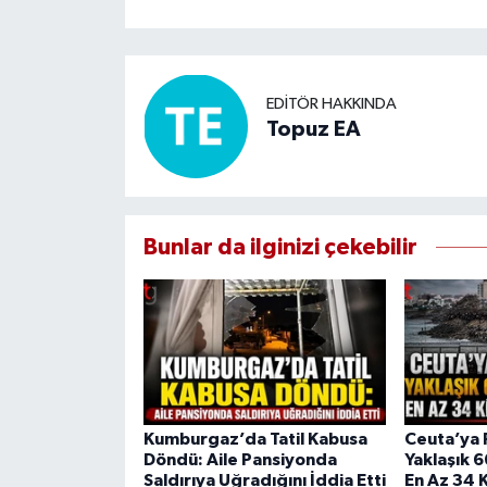
EDITÖR HAKKINDA
Topuz EA
Bunlar da ilginizi çekebilir
Kumburgaz’da Tatil Kabusa
Ceuta’ya 
Döndü: Aile Pansiyonda
Yaklaşık 
Saldırıya Uğradığını İddia Etti
En Az 34 K