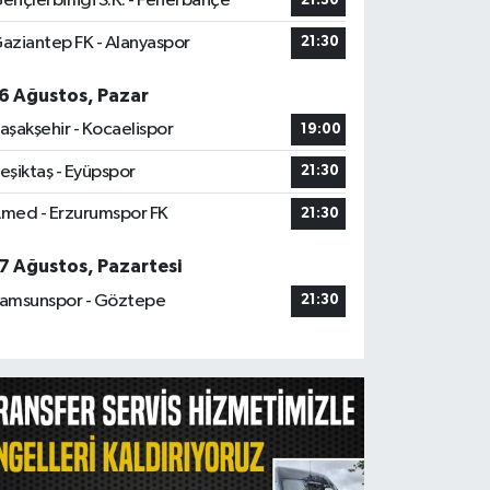
ençlerbirliği S.K. - Fenerbahçe
21:30
aziantep FK - Alanyaspor
21:30
6 Ağustos, Pazar
aşakşehir - Kocaelispor
19:00
eşiktaş - Eyüpspor
21:30
med - Erzurumspor FK
21:30
7 Ağustos, Pazartesi
amsunspor - Göztepe
21:30