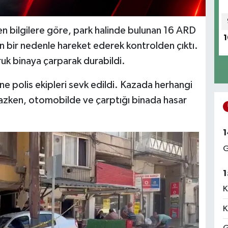
en bilgilere göre, park halinde bulunan 16 ARD
1
n bir nedenle hareket ederek kontrolden çıktı.
ruk binaya çarparak durabildi.
ne polis ekipleri sevk edildi. Kazada herhangi
azken, otomobilde ve çarptığı binada hasar
1
G
1
K
K