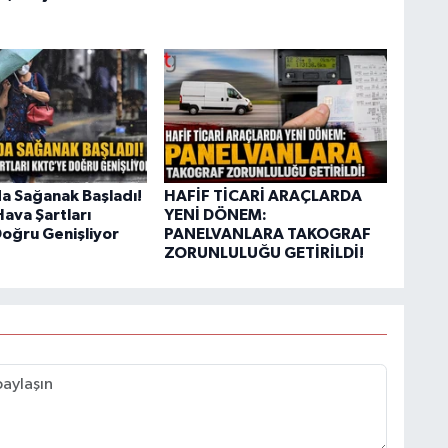
da Sağanak Başladı!
HAFİF TİCARİ ARAÇLARDA
ava Şartları
YENİ DÖNEM:
oğru Genişliyor
PANELVANLARA TAKOGRAF
ZORUNLULUĞU GETİRİLDİ!