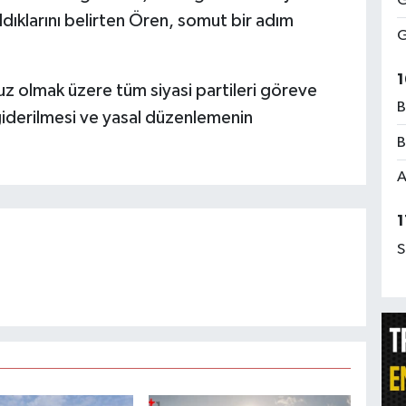
G
ldıklarını belirten Ören, somut bir adım
G
1
uz olmak üzere tüm siyasi partileri göreve
B
 giderilmesi ve yasal düzenlemenin
B
A
1
S