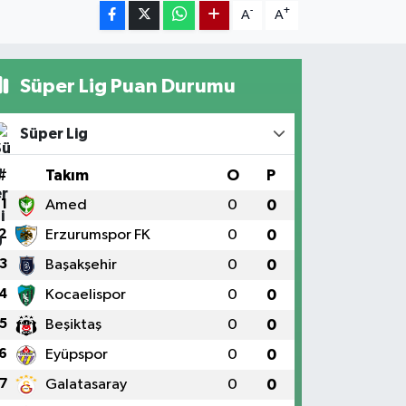
-
+
A
A
Süper Lig Puan Durumu
Süper Lig
#
Takım
O
P
1
Amed
0
0
2
Erzurumspor FK
0
0
3
Başakşehir
0
0
4
Kocaelispor
0
0
5
Beşiktaş
0
0
6
Eyüpspor
0
0
7
Galatasaray
0
0