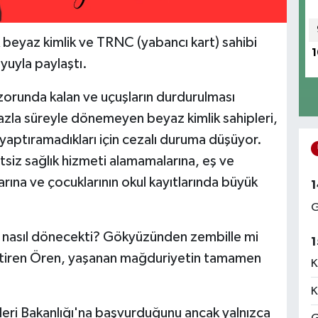
k beyaz kimlik ve TRNC (yabancı kart) sahibi
1
oyuyla paylaştı.
zorunda kalan ve uçuşların durdurulması
azla süreyle dönemeyen beyaz kimlik sahipleri,
yaptıramadıkları için cezalı duruma düşüyor.
siz sağlık hizmeti alamamalarına, eş ve
arına ve çocuklarının okul kayıtlarında büyük
1
G
e nasıl dönecekti? Gökyüzünden zembille mi
1
 getiren Ören, yaşanan mağduriyetin tamamen
K
K
işleri Bakanlığı'na başvurduğunu ancak yalnızca