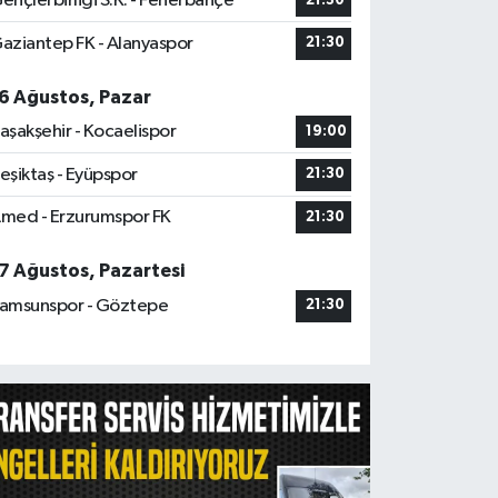
ençlerbirliği S.K. - Fenerbahçe
21:30
aziantep FK - Alanyaspor
21:30
6 Ağustos, Pazar
aşakşehir - Kocaelispor
19:00
eşiktaş - Eyüpspor
21:30
med - Erzurumspor FK
21:30
7 Ağustos, Pazartesi
amsunspor - Göztepe
21:30