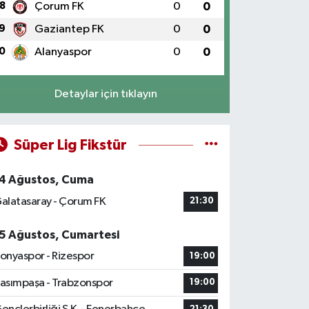
8
Çorum FK
0
0
9
Gaziantep FK
0
0
0
Alanyaspor
0
0
Detaylar için tıklayın
Süper Lig Fikstür
4 Ağustos, Cuma
alatasaray - Çorum FK
21:30
5 Ağustos, Cumartesi
onyaspor - Rizespor
19:00
asımpaşa - Trabzonspor
19:00