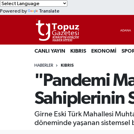
Powered by
Translate
KIBRIS
Lefkoşa Nöbetçi Eczaneler
DÜNYA
Lefkoşa Hava Durumu
CANLI YAYIN
KIBRIS
EKONOMİ
SPO
EKONOMİ
Lefkoşa Trafik Yoğunluk Haritası
HABERLER
KIBRIS
MAGAZİN
Süper Lig Puan Durumu ve Fikstür
"Pandemi Ma
SAĞLIK
Tüm Manşetler
Sahiplerinin
SPOR
Son Dakika Haberleri
Girne Eski Türk Mahallesi Muh
TEKNOLOJİ
Haber Arşivi
döneminde yaşanan sistemsel b
TÜRKİYE