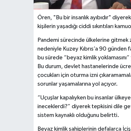
Ören, "Bu bir insanlık ayıbıdır" diyere
kişilerin yaşadığı ciddi sıkıntıları kamu
Pandemi sürecinde ülkelerine gitmek 
nedeniyle Kuzey Kıbrıs’a 90 günden f
bu sürede “beyaz kimlik yoklamasını” 
Bu durum, devlet hastanelerinde ücret
çocukları için oturma izni çıkaramamal
sorunlar yaşamalarına yol açıyor.
“Uçuşlar kapalıyken bu insanlar ülkey
ineceklerdi?” diyerek tepkisini dile
sistem kaynaklı olduğunu belirtti.
Beyaz kimlik sahiplerinin defalarca İç