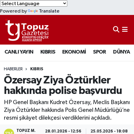
Powered by
Translate
KIBRIS
Lefkoşa Nöbetçi Eczaneler
DÜNYA
Lefkoşa Hava Durumu
CANLI YAYIN
KIBRIS
EKONOMİ
SPOR
DÜNYA
EKONOMİ
Lefkoşa Trafik Yoğunluk Haritası
MAGAZİN
Süper Lig Puan Durumu ve Fikstür
HABERLER
KIBRIS
Özersay Ziya Öztürkler
SAĞLIK
Tüm Manşetler
hakkında polise başvurdu
SPOR
Son Dakika Haberleri
HP Genel Başkanı Kudret Özersay, Meclis Başkanı
Ziya Öztürkler hakkında Polis Genel Müdürlüğü’ne
TEKNOLOJİ
Haber Arşivi
resmi şikâyet dilekçesi verdiklerini açıkladı.
TÜRKİYE
TOPUZ M.
28.01.2026 - 12:56
25.05.2026 - 18:08