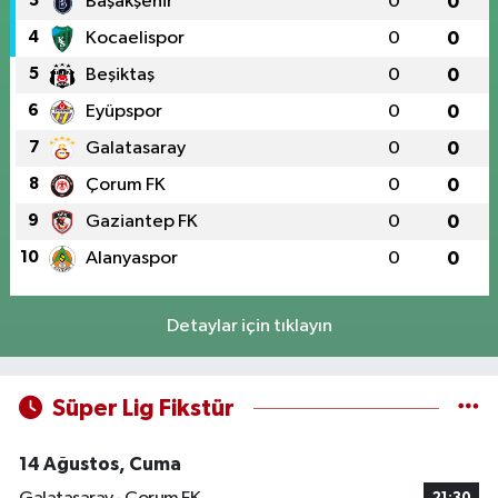
3
Başakşehir
0
0
4
Kocaelispor
0
0
5
Beşiktaş
0
0
6
Eyüpspor
0
0
7
Galatasaray
0
0
8
Çorum FK
0
0
9
Gaziantep FK
0
0
10
Alanyaspor
0
0
Detaylar için tıklayın
Süper Lig Fikstür
14 Ağustos, Cuma