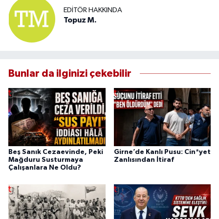
EDITÖR HAKKINDA
Topuz M.
Bunlar da ilginizi çekebilir
Beş Sanık Cezaevinde, Peki
Girne’de Kanlı Pusu: Cin*yet
Mağduru Susturmaya
Zanlısından İtiraf
Çalışanlara Ne Oldu?