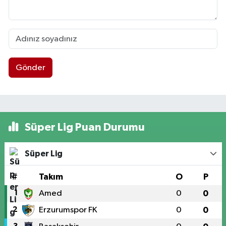
Gönder
Süper Lig Puan Durumu
Süper Lig
#
Takım
O
P
1
Amed
0
0
2
Erzurumspor FK
0
0