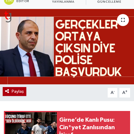
EDITÖR
YAYINLANMA
GÜNCELLEME
Paylaş
-
+
A
A
Girne’de Kanlı Pusu:
Cin*yet Zanlısından