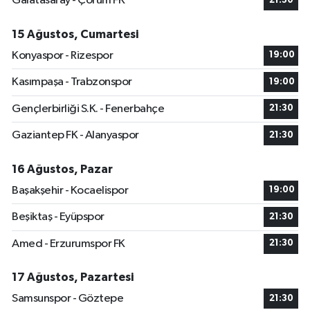
Galatasaray - Çorum FK
21:30
15 Ağustos, Cumartesi
Konyaspor - Rizespor
19:00
Kasımpaşa - Trabzonspor
19:00
Gençlerbirliği S.K. - Fenerbahçe
21:30
Gaziantep FK - Alanyaspor
21:30
16 Ağustos, Pazar
Başakşehir - Kocaelispor
19:00
Beşiktaş - Eyüpspor
21:30
Amed - Erzurumspor FK
21:30
17 Ağustos, Pazartesi
Samsunspor - Göztepe
21:30