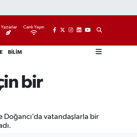
Yazarlar
Canlı Yayın
E
BİLİM
in bir
ve Doğancı’da vatandaşlarla bir
adı.