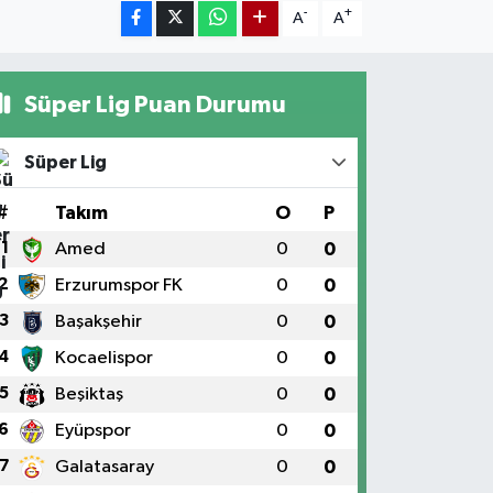
-
+
A
A
Süper Lig Puan Durumu
Süper Lig
#
Takım
O
P
1
Amed
0
0
2
Erzurumspor FK
0
0
3
Başakşehir
0
0
4
Kocaelispor
0
0
5
Beşiktaş
0
0
6
Eyüpspor
0
0
7
Galatasaray
0
0