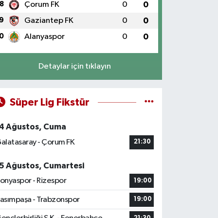
8
Çorum FK
0
0
9
Gaziantep FK
0
0
0
Alanyaspor
0
0
Detaylar için tıklayın
Süper Lig Fikstür
4 Ağustos, Cuma
alatasaray - Çorum FK
21:30
5 Ağustos, Cumartesi
onyaspor - Rizespor
19:00
asımpaşa - Trabzonspor
19:00