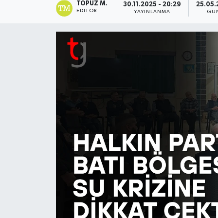
TOPUZ M.
30.11.2025 - 20:29
25.05.
EDITÖR
YAYINLANMA
GÜ