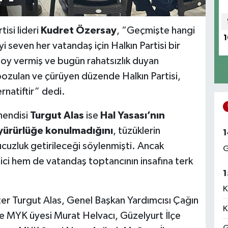
isi lideri
Kudret Özersay
, “Geçmişte hangi
1
yi seven her vatandaş için Halkın Partisi bir
e oy vermiş ve bugün rahatsızlık duyan
 bozulan ve çürüyen düzende Halkın Partisi,
rnatiftir” dedi.
hendisi
Turgut Alas
ise
Hal Yasası’nın
 yürürlüğe konulmadığını
, tüzüklerin
1
ucuzluk getirileceği söylenmişti. Ancak
G
ci hem de vatandaş toptancının insafına terk
1
K
er Turgut Alas, Genel Başkan Yardımcısı Çağın
K
e MYK üyesi Murat Helvacı, Güzelyurt İlçe