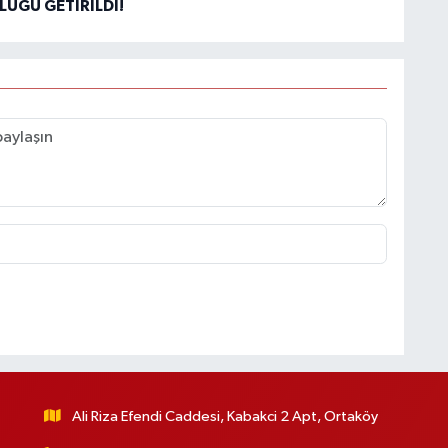
UĞU GETİRİLDİ!
Ali Riza Efendi Caddesi, Kabakci 2 Apt, Ortaköy