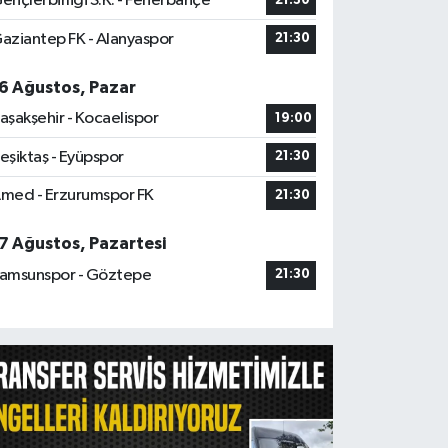
ençlerbirliği S.K. - Fenerbahçe
21:30
aziantep FK - Alanyaspor
21:30
6 Ağustos, Pazar
aşakşehir - Kocaelispor
19:00
eşiktaş - Eyüpspor
21:30
med - Erzurumspor FK
21:30
7 Ağustos, Pazartesi
amsunspor - Göztepe
21:30