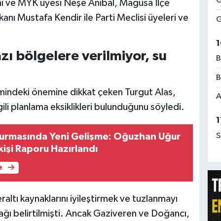
G
nı ve MYK üyesi Neşe Anibal, Mağusa İlçe
nı Mustafa Kendir ile Parti Meclisi üyeleri ve
G
1
zı bölgelere verilmiyor, su
B
B
mindeki önemine dikkat çeken Turgut Alas,
A
ili planlama eksiklikleri bulunduğunu söyledi.
1
S
urmasında Yeni Gelişme: Oğuzhan Uğur
kişi Raporu Hazırlandı
e
altı kaynaklarını iyileştirmek ve tuzlanmayı
ağı belirtilmişti. Ancak Gaziveren ve Doğancı,