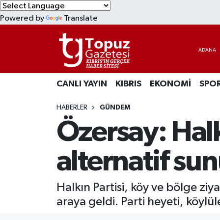
Powered by
Translate
KIBRIS
Lefkoşa Nöbetçi Eczaneler
DÜNYA
Lefkoşa Hava Durumu
CANLI YAYIN
KIBRIS
EKONOMİ
SPO
EKONOMİ
Lefkoşa Trafik Yoğunluk Haritası
HABERLER
GÜNDEM
MAGAZİN
Süper Lig Puan Durumu ve Fikstür
Özersay: Halkı
SAĞLIK
Tüm Manşetler
alternatif su
SPOR
Son Dakika Haberleri
Halkın Partisi, köy ve bölge zi
TEKNOLOJİ
Haber Arşivi
araya geldi. Parti heyeti, köylül
TÜRKİYE