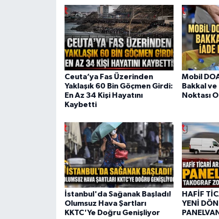
Ceuta’ya Fas Üzerinden
Mobil DOA
Yaklaşık 60 Bin Göçmen Girdi:
Bakkal ve
En Az 34 Kişi Hayatını
Noktası O
Kaybetti
İstanbul'da Sağanak Başladı!
HAFİF Tİ
Olumsuz Hava Şartları
YENİ DÖN
KKTC'Ye Doğru Genişliyor
PANELVA