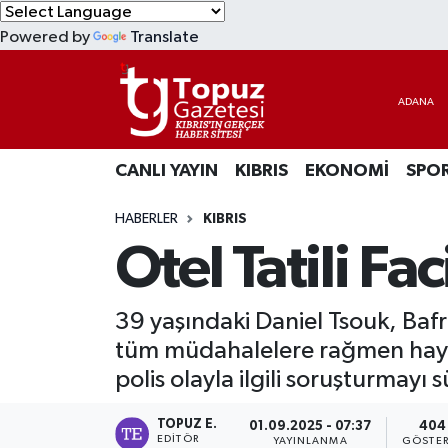
Powered by
Translate
KIBRIS
Lefkoşa Nöbetçi Eczaneler
DÜNYA
Lefkoşa Hava Durumu
CANLI YAYIN
KIBRIS
EKONOMİ
SPO
EKONOMİ
Lefkoşa Trafik Yoğunluk Haritası
HABERLER
KIBRIS
MAGAZİN
Süper Lig Puan Durumu ve Fikstür
Otel Tatili Fa
SAĞLIK
Tüm Manşetler
39 yaşındaki Daniel Tsouk, Bafr
SPOR
Son Dakika Haberleri
tüm müdahalelere rağmen hayatı
polis olayla ilgili soruşturmayı 
TEKNOLOJİ
Haber Arşivi
TOPUZ E.
01.09.2025 - 07:37
404
TÜRKİYE
EDITÖR
YAYINLANMA
GÖSTER