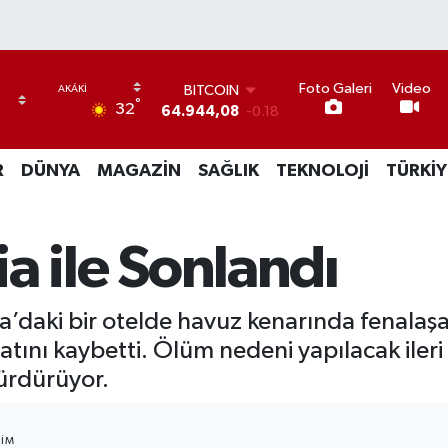
Foto Galeri
Video
BITCOIN
°
32
64.944,08
-0.18
DOLAR
47,7436
0.18
R
DÜNYA
MAGAZİN
SAĞLIK
TEKNOLOJİ
TÜRKİY
EURO
55,2510
0.32
STERLİN
64,4811
0.38
cia ile Sonlandı
GRAM ALTIN
6660.55
0.03
BİST100
a’daki bir otelde havuz kenarında fenalaşa
13.779
-14
nı kaybetti. Ölüm nedeni yapılacak ileri t
sürdürüyor.
IM