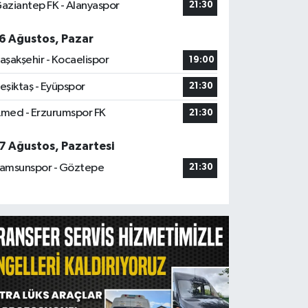
aziantep FK - Alanyaspor
21:30
6 Ağustos, Pazar
aşakşehir - Kocaelispor
19:00
eşiktaş - Eyüpspor
21:30
med - Erzurumspor FK
21:30
7 Ağustos, Pazartesi
amsunspor - Göztepe
21:30