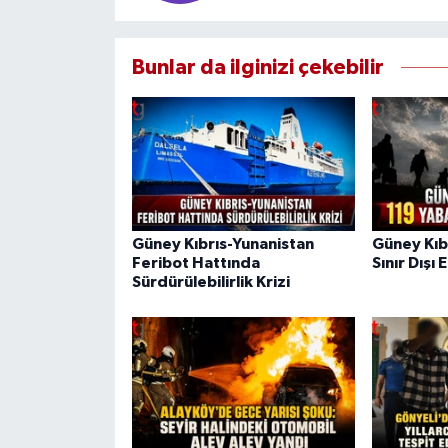
Bunlar da ilginizi çekebilir
Güney Kıbrıs-Yunanistan
Güney Kıb
Feribot Hattında
Sınır Dışı 
Sürdürülebilirlik Krizi