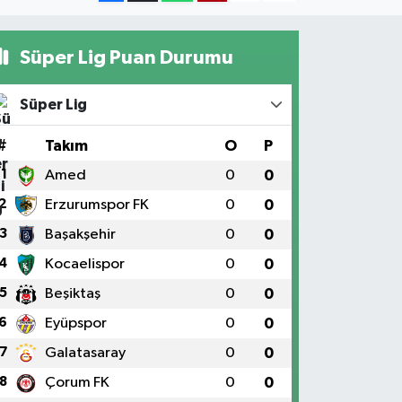
Süper Lig Puan Durumu
Süper Lig
#
Takım
O
P
1
Amed
0
0
2
Erzurumspor FK
0
0
3
Başakşehir
0
0
4
Kocaelispor
0
0
5
Beşiktaş
0
0
6
Eyüpspor
0
0
7
Galatasaray
0
0
8
Çorum FK
0
0