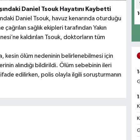
aşındaki Daniel Tsouk Hayatını Kaybetti
1
şındaki Daniel Tsouk, havuz kenarında oturduğu
e çağrılan sağlık ekipleri tarafından Yakın
esi’ne kaldırılan Tsouk, doktorların tüm
.
a, kesin ölüm nedeninin belirlenebilmesi için
inin alındığı bildirildi. Ölüm sebebinin ileri
1
fade edilirken, polis olayla ilgili soruşturmanın
G
1
K
K
G