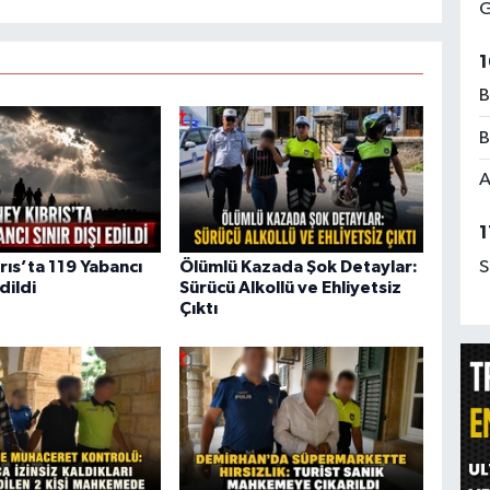
G
1
B
B
A
1
S
rıs’ta 119 Yabancı
Ölümlü Kazada Şok Detaylar:
Edildi
Sürücü Alkollü ve Ehliyetsiz
Çıktı