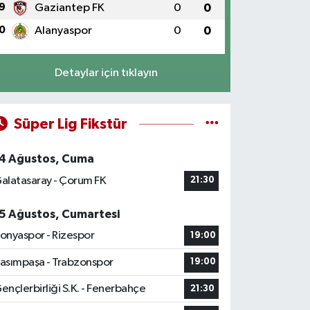
9
Gaziantep FK
0
0
0
Alanyaspor
0
0
Detaylar için tıklayın
Süper Lig Fikstür
4 Ağustos, Cuma
alatasaray - Çorum FK
21:30
5 Ağustos, Cumartesi
onyaspor - Rizespor
19:00
asımpaşa - Trabzonspor
19:00
ençlerbirliği S.K. - Fenerbahçe
21:30