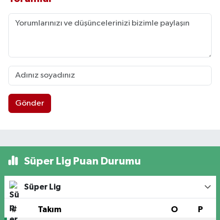
Gönder
Süper Lig Puan Durumu
Süper Lig
#
Takım
O
P