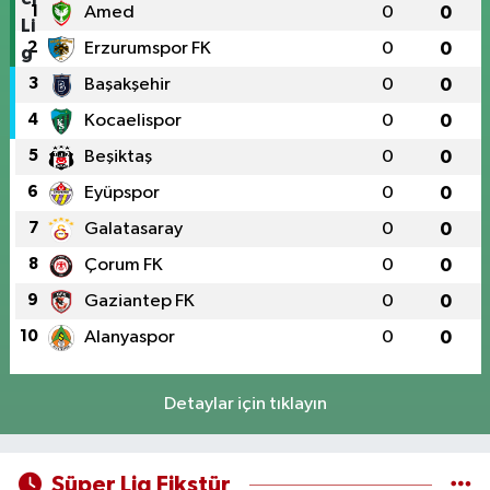
1
Amed
0
0
2
Erzurumspor FK
0
0
3
Başakşehir
0
0
4
Kocaelispor
0
0
5
Beşiktaş
0
0
6
Eyüpspor
0
0
7
Galatasaray
0
0
8
Çorum FK
0
0
9
Gaziantep FK
0
0
10
Alanyaspor
0
0
Detaylar için tıklayın
Süper Lig Fikstür