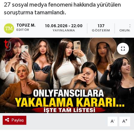
27 sosyal medya fenomeni hakkında yürütülen
soruşturma tamamlandı.
TOPUZ M.
10.06.2026 - 22:00
137
2 
EDITÖR
YAYINLANMA
GÖSTERIM
OKUNMA
Paylaş
-
+
A
A