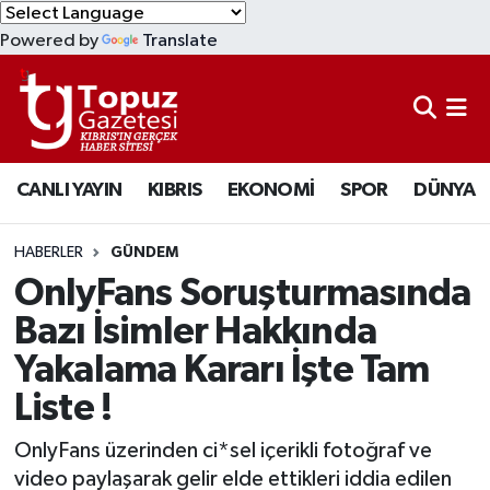
Powered by
Translate
KIBRIS
Lefkoşa Nöbetçi Eczaneler
DÜNYA
Lefkoşa Hava Durumu
CANLI YAYIN
KIBRIS
EKONOMİ
SPOR
DÜNYA
EKONOMİ
Lefkoşa Trafik Yoğunluk Haritası
MAGAZİN
Süper Lig Puan Durumu ve Fikstür
HABERLER
GÜNDEM
OnlyFans Soruşturmasında
SAĞLIK
Tüm Manşetler
Bazı İsimler Hakkında
Yakalama Kararı İşte Tam
SPOR
Son Dakika Haberleri
Liste !
TEKNOLOJİ
Haber Arşivi
OnlyFans üzerinden ci*sel içerikli fotoğraf ve
TÜRKİYE
video paylaşarak gelir elde ettikleri iddia edilen