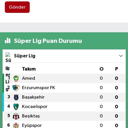
Gönder
Süper Lig Puan Durumu
Süper Lig
#
Takım
O
P
1
Amed
0
0
2
Erzurumspor FK
0
0
3
Başakşehir
0
0
4
Kocaelispor
0
0
5
Beşiktaş
0
0
6
Eyüpspor
0
0