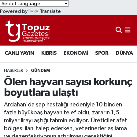
Powered by
Translate
KIBRIS
Lefkoşa Nöbetçi Eczaneler
DÜNYA
Lefkoşa Hava Durumu
CANLI YAYIN
KIBRIS
EKONOMİ
SPOR
DÜNYA
EKONOMİ
Lefkoşa Trafik Yoğunluk Haritası
MAGAZİN
Süper Lig Puan Durumu ve Fikstür
HABERLER
GÜNDEM
Ölen hayvan sayısı korkunç
SAĞLIK
Tüm Manşetler
boyutlara ulaştı
SPOR
Son Dakika Haberleri
Ardahan'da şap hastalığı nedeniyle 10 binden
fazla büyükbaş hayvan telef oldu, zararın 1,5
TEKNOLOJİ
Haber Arşivi
milyar lirayı aştığı tahmin ediliyor. Üreticiler afet
bölgesi ilanı talep ederken, veterinerler aşılama
TÜRKİYE
ve dezenfeksiyonun artırılması gerektiğini