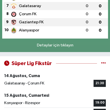
7
Galatasaray
0
0
8
Çorum FK
0
0
9
Gaziantep FK
0
0
10
Alanyaspor
0
0
Detaylar için tıklayın
Süper Lig Fikstür
14 Ağustos, Cuma
Galatasaray - Çorum FK
21:30
15 Ağustos, Cumartesi
Konyaspor - Rizespor
19:00