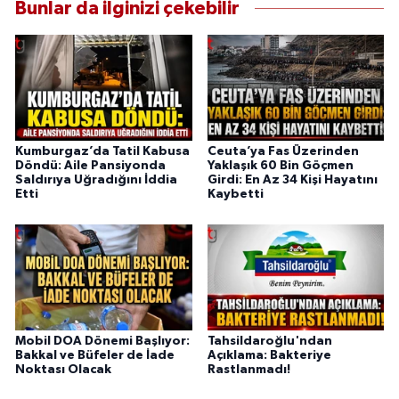
Bunlar da ilginizi çekebilir
Kumburgaz’da Tatil Kabusa
Ceuta’ya Fas Üzerinden
Döndü: Aile Pansiyonda
Yaklaşık 60 Bin Göçmen
Saldırıya Uğradığını İddia
Girdi: En Az 34 Kişi Hayatını
Etti
Kaybetti
Mobil DOA Dönemi Başlıyor:
Tahsildaroğlu'ndan
Bakkal ve Büfeler de İade
Açıklama: Bakteriye
Noktası Olacak
Rastlanmadı!