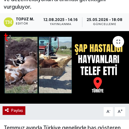
vurguluyor.
TOPUZ M.
12.08.2025 - 14:16
25.05.2026 - 18:08
EDITÖR
YAYINLANMA
GÜNCELLEME
Paylaş
-
+
A
A
Temmuz ayında Türkiye genelinde baş gösteren