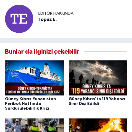
EDITÖR HAKKINDA
Topuz E.
Bunlar da ilginizi çekebilir
Güney Kıbrıs-Yunanistan
Güney Kıbrıs’ta 119 Yabancı
Feribot Hattında
Sınır Dışı Edildi
Sürdürülebilirlik Krizi