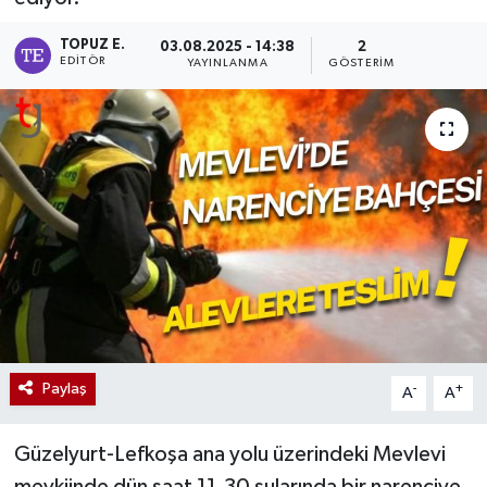
TOPUZ E.
03.08.2025 - 14:38
2
EDITÖR
YAYINLANMA
GÖSTERIM
Paylaş
-
+
A
A
Güzelyurt-Lefkoşa ana yolu üzerindeki Mevlevi
mevkiinde dün saat 11.30 sularında bir narenciye