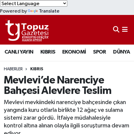
Powered by
Translate
KIBRIS
Lefkoşa Nöbetçi Eczaneler
DÜNYA
Lefkoşa Hava Durumu
CANLI YAYIN
KIBRIS
EKONOMİ
SPOR
DÜNYA
EKONOMİ
Lefkoşa Trafik Yoğunluk Haritası
MAGAZİN
Süper Lig Puan Durumu ve Fikstür
HABERLER
KIBRIS
Mevlevi’de Narenciye
SAĞLIK
Tüm Manşetler
Bahçesi Alevlere Teslim
SPOR
Son Dakika Haberleri
Mevlevi mevkiindeki narenciye bahçesinde çıkan
yangında kuru otlarla birlikte 12 ağaç ve sulama
TEKNOLOJİ
Haber Arşivi
sistemi zarar gördü. İtfaiye müdahalesiyle
kontrol altına alınan olayla ilgili soruşturma devam
TÜRKİYE
ediyor.