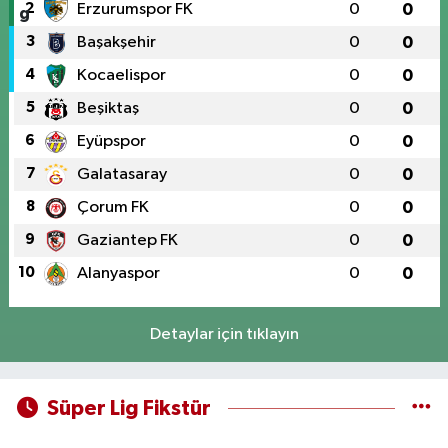
2
Erzurumspor FK
0
0
3
Başakşehir
0
0
4
Kocaelispor
0
0
5
Beşiktaş
0
0
6
Eyüpspor
0
0
7
Galatasaray
0
0
8
Çorum FK
0
0
9
Gaziantep FK
0
0
10
Alanyaspor
0
0
Detaylar için tıklayın
Süper Lig Fikstür