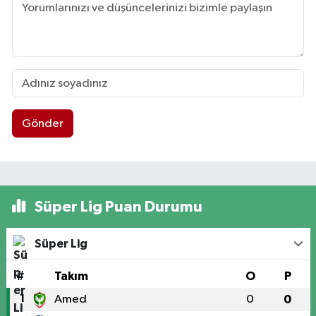
Gönder
Süper Lig Puan Durumu
Süper Lig
#
Takım
O
P
1
Amed
0
0