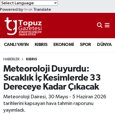
Powered by
Translate
KIBRIS
Lefkoşa Nöbetçi Eczaneler
DÜNYA
Lefkoşa Hava Durumu
CANLI YAYIN
KIBRIS
EKONOMİ
SPOR
DÜNYA
EKONOMİ
Lefkoşa Trafik Yoğunluk Haritası
MAGAZİN
Süper Lig Puan Durumu ve Fikstür
HABERLER
KIBRIS
Meteoroloji Duyurdu:
SAĞLIK
Tüm Manşetler
Sıcaklık İç Kesimlerde 33
Dereceye Kadar Çıkacak
SPOR
Son Dakika Haberleri
Meteoroloji Dairesi, 30 Mayıs - 5 Haziran 2026
TEKNOLOJİ
Haber Arşivi
tarihlerini kapsayan hava tahmin raporunu
yayımladı.
TÜRKİYE