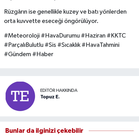
Rüzgârın ise genellikle kuzey ve batı yönlerden
orta kuvvette eseceği öngörülüyor.
#Meteoroloji #HavaDurumu #Haziran #KKTC
#ParçalıBulutlu #Sis #Sıcaklık #HavaTahmini
#Gündem #Haber
EDITÖR HAKKINDA
Topuz E.
Bunlar da ilginizi çekebilir