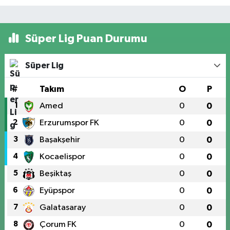
Süper Lig Puan Durumu
Süper Lig
#
Takım
O
P
1
Amed
0
0
2
Erzurumspor FK
0
0
3
Başakşehir
0
0
4
Kocaelispor
0
0
5
Beşiktaş
0
0
6
Eyüpspor
0
0
7
Galatasaray
0
0
8
Çorum FK
0
0