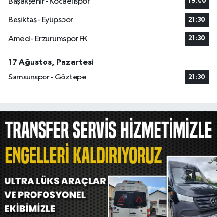
Başakşehir - Kocaelispor
19:00
Beşiktaş - Eyüpspor
21:30
Amed - Erzurumspor FK
21:30
17 Ağustos, Pazartesi
Samsunspor - Göztepe
21:30