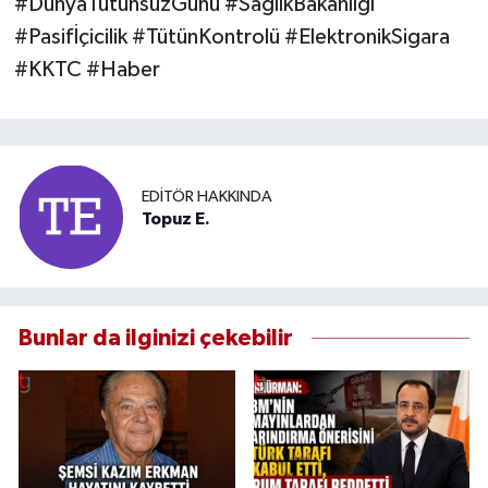
#DünyaTütünsüzGünü #SağlıkBakanlığı
#Pasifİçicilik #TütünKontrolü #ElektronikSigara
#KKTC #Haber
EDITÖR HAKKINDA
Topuz E.
Bunlar da ilginizi çekebilir