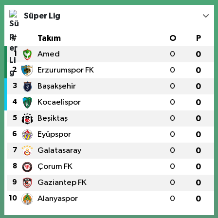
Süper Lig
#
Takım
O
P
1
Amed
0
0
2
Erzurumspor FK
0
0
3
Başakşehir
0
0
4
Kocaelispor
0
0
5
Beşiktaş
0
0
6
Eyüpspor
0
0
7
Galatasaray
0
0
8
Çorum FK
0
0
9
Gaziantep FK
0
0
10
Alanyaspor
0
0