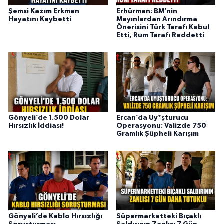
Şemsi Kazım Erkman
Erhürman: BM’nin
Hayatını Kaybetti
Mayınlardan Arındırma
Önerisini Türk Tarafı Kabul
Etti, Rum Tarafı Reddetti
Gönyeli’de 1.500 Dolar
Ercan’da Uy*şturucu
Hırsızlık İddiası!
Operasyonu: Valizde 750
Gramlık Şüpheli Karışım
Gönyeli’de Kablo Hırsızlığı
Süpermarketteki Bıçaklı