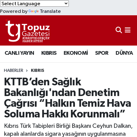
Powered by
Translate
KIBRIS
Lefkoşa Nöbetçi Eczaneler
DÜNYA
Lefkoşa Hava Durumu
CANLI YAYIN
KIBRIS
EKONOMİ
SPOR
DÜNYA
EKONOMİ
Lefkoşa Trafik Yoğunluk Haritası
MAGAZİN
Süper Lig Puan Durumu ve Fikstür
HABERLER
KIBRIS
KTTB’den Sağlık
SAĞLIK
Tüm Manşetler
Bakanlığı'ndan Denetim
Çağrısı “Halkın Temiz Hava
SPOR
Son Dakika Haberleri
Soluma Hakkı Korunmalı”
TEKNOLOJİ
Haber Arşivi
Kıbrıs Türk Tabipleri Birliği Başkanı Ceyhun Dalkan,
TÜRKİYE
kapalı alanlarda sigara yasağının uygulanmasına