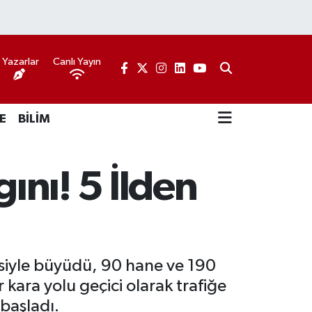
Yazarlar
Canlı Yayın
E
BİLİM
nı! 5 İlden
isiyle büyüdü, 90 hane ve 190
r kara yolu geçici olarak trafiğe
 başladı.