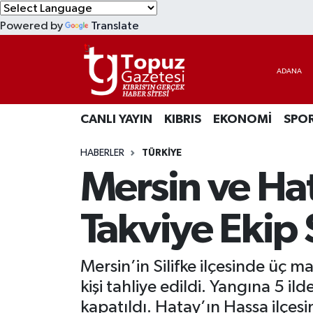
Powered by
Translate
KIBRIS
Lefkoşa Nöbetçi Eczaneler
DÜNYA
Lefkoşa Hava Durumu
CANLI YAYIN
KIBRIS
EKONOMİ
SPO
EKONOMİ
Lefkoşa Trafik Yoğunluk Haritası
HABERLER
TÜRKİYE
MAGAZİN
Süper Lig Puan Durumu ve Fikstür
Mersin ve Ha
SAĞLIK
Tüm Manşetler
Takviye Ekip 
SPOR
Son Dakika Haberleri
Mersin’in Silifke ilçesinde üç 
TEKNOLOJİ
Haber Arşivi
kişi tahliye edildi. Yangına 5 il
TÜRKİYE
kapatıldı. Hatay’ın Hassa ilçes