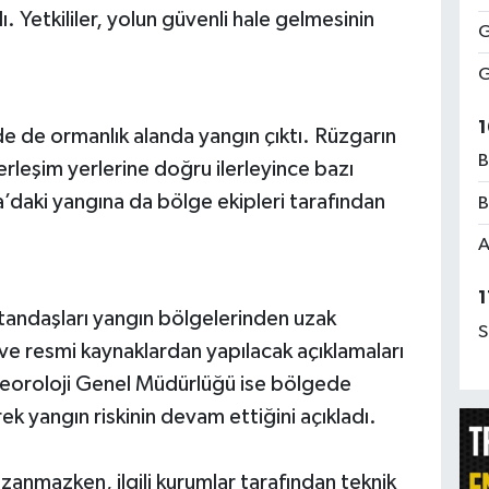
ı. Yetkililer, yolun güvenli hale gelmesinin
G
G
1
e de ormanlık alanda yangın çıktı. Rüzgarın
B
rleşim yerlerine doğru ilerleyince bazı
a’daki yangına da bölge ekipleri tarafından
B
A
1
ndaşları yangın bölgelerinden uzak
S
 ve resmi kaynaklardan yapılacak açıklamaları
teoroloji Genel Müdürlüğü ise bölgede
ek yangın riskinin devam ettiğini açıkladı.
azanmazken, ilgili kurumlar tarafından teknik