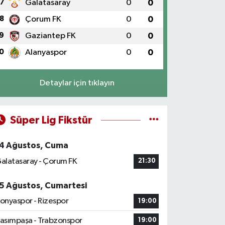
7
Galatasaray
0
0
8
Çorum FK
0
0
9
Gaziantep FK
0
0
0
Alanyaspor
0
0
Detaylar için tıklayın
Süper Lig Fikstür
4 Ağustos, Cuma
alatasaray - Çorum FK
21:30
5 Ağustos, Cumartesi
onyaspor - Rizespor
19:00
asımpaşa - Trabzonspor
19:00