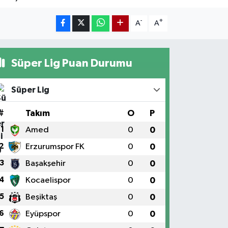
-
+
A
A
Süper Lig Puan Durumu
Süper Lig
#
Takım
O
P
1
Amed
0
0
2
Erzurumspor FK
0
0
3
Başakşehir
0
0
4
Kocaelispor
0
0
5
Beşiktaş
0
0
6
Eyüpspor
0
0