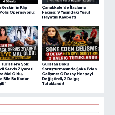
 Keskin’in Klip
Çanakkale’de İlaçlama
Polis Operasyonu:
Faciası: 9 Yaşındaki Yusuf
Hayatını Kaybetti
 Turistlere Şok:
Gülistan Doku
cil Servis Ziyareti
Soruşturmasında Şoke Eden
ye Mal Oldu,
Gelişme: O Detay Her şeyi
e Bile Bu Kadar
Değiştirdi, 2 Dalgıç
il!"
Tutuklandı!