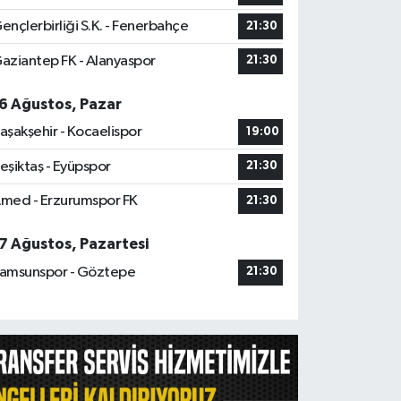
ençlerbirliği S.K. - Fenerbahçe
21:30
aziantep FK - Alanyaspor
21:30
6 Ağustos, Pazar
aşakşehir - Kocaelispor
19:00
eşiktaş - Eyüpspor
21:30
med - Erzurumspor FK
21:30
7 Ağustos, Pazartesi
amsunspor - Göztepe
21:30