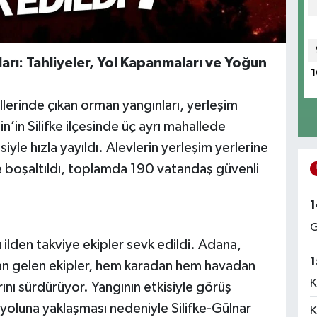
rı: Tahliyeler, Yol Kapanmaları ve Yoğun
1
lerinde çıkan orman yangınları, yerleşim
n’in Silifke ilçesinde üç ayrı mahallede
iyle hızla yayıldı. Alevlerin yerleşim yerlerine
 boşaltıldı, toplamda 190 vatandaş güvenli
1
G
 ilden takviye ekipler sevk edildi. Adana,
1
n gelen ekipler, hem karadan hem havadan
K
nı sürdürüyor. Yangının etkisiyle görüş
 yoluna yaklaşması nedeniyle Silifke-Gülnar
K