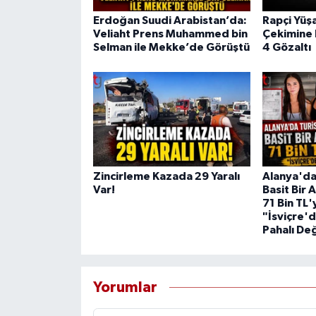
Erdoğan Suudi Arabistan’da:
Rapçi Yüşa
Veliaht Prens Muhammed bin
Çekimine 
Selman ile Mekke’de Görüştü
4 Gözaltı
Zincirleme Kazada 29 Yaralı
Alanya'da
Var!
Basit Bir A
71 Bin TL'
"İsviçre'd
Pahalı Değ
Yorumlar