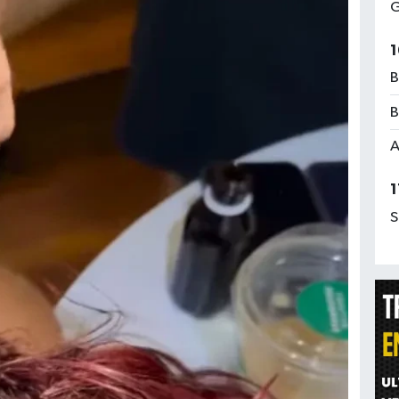
G
1
B
B
A
1
S