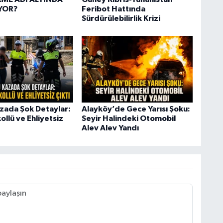
YOR?
Feribot Hattında
Sürdürülebilirlik Krizi
zada Şok Detaylar:
Alayköy’de Gece Yarısı Şoku:
ollü ve Ehliyetsiz
Seyir Halindeki Otomobil
Alev Alev Yandı