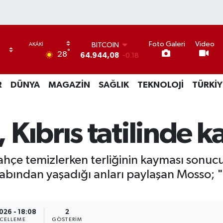
Foto Galeri
Video
DOLAR
°
28
47,7436
0.18
EURO
55,2510
0.32
R
DÜNYA
MAGAZİN
SAĞLIK
TEKNOLOJİ
TÜRKİY
STERLİN
64,4811
0.38
GRAM ALTIN
6660.55
0.03
Kıbrıs tatilinde k
BİST100
13.779
-14
BITCOIN
ahçe temizlerken terliğinin kayması sonucu 
64.944,08
-0.18
abından yaşadığı anları paylaşan Mosso; "3
i
026 - 18:08
2
CELLEME
GÖSTERIM