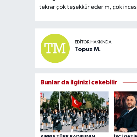
tekrar çok teşekkür ederim, çok inces
EDITÖR HAKKINDA
Topuz M.
Bunlar da ilginizi çekebilir
KIBRIS TÜRK KADINININ
İŞÇİ GETİ