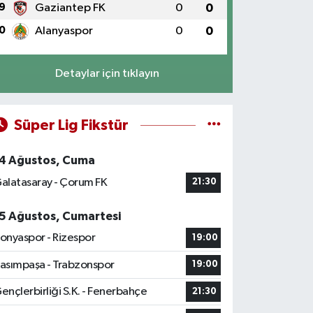
9
Gaziantep FK
0
0
0
Alanyaspor
0
0
Detaylar için tıklayın
Süper Lig Fikstür
4 Ağustos, Cuma
alatasaray - Çorum FK
21:30
5 Ağustos, Cumartesi
onyaspor - Rizespor
19:00
asımpaşa - Trabzonspor
19:00
ençlerbirliği S.K. - Fenerbahçe
21:30