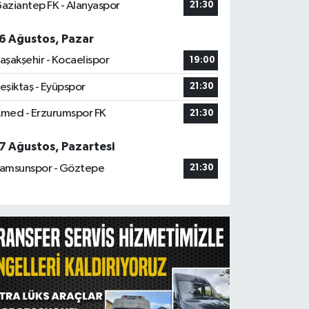
aziantep FK - Alanyaspor
21:30
6 Ağustos, Pazar
aşakşehir - Kocaelispor
19:00
eşiktaş - Eyüpspor
21:30
med - Erzurumspor FK
21:30
7 Ağustos, Pazartesi
amsunspor - Göztepe
21:30