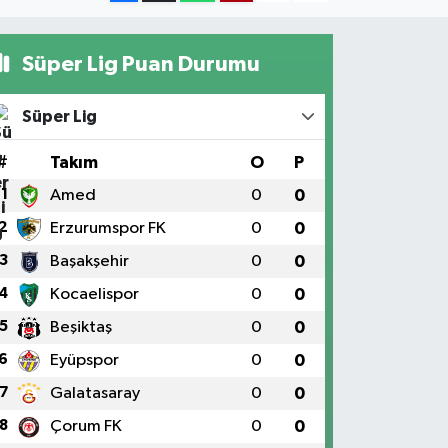
Süper Lig Puan Durumu
Süper Lig
#
Takım
O
P
1
Amed
0
0
2
Erzurumspor FK
0
0
3
Başakşehir
0
0
4
Kocaelispor
0
0
5
Beşiktaş
0
0
6
Eyüpspor
0
0
7
Galatasaray
0
0
8
Çorum FK
0
0