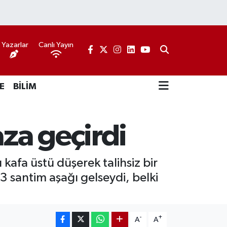
Yazarlar
Canlı Yayın
E
BİLİM
aza geçirdi
kafa üstü düşerek talihsiz bir
 santim aşağı gelseydi, belki
-
+
A
A