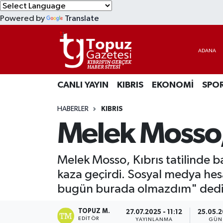
Powered by
Translate
KIBRIS
Lefkoşa Nöbetçi Eczaneler
DÜNYA
Lefkoşa Hava Durumu
CANLI YAYIN
KIBRIS
EKONOMİ
SPO
EKONOMİ
Lefkoşa Trafik Yoğunluk Haritası
HABERLER
KIBRIS
MAGAZİN
Süper Lig Puan Durumu ve Fikstür
Melek Mosso, 
SAĞLIK
Tüm Manşetler
Melek Mosso, Kıbrıs tatilinde b
SPOR
Son Dakika Haberleri
kaza geçirdi. Sosyal medya hes
bugün burada olmazdım" ded
TEKNOLOJİ
Haber Arşivi
TOPUZ M.
27.07.2025 - 11:12
25.05.2
TÜRKİYE
EDITÖR
YAYINLANMA
GÜN