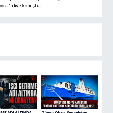
iniz." diye konuştu.
RME ADI ALTINDA
Güney Kıbrıs-Yunanistan