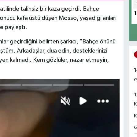
atilinde talihsiz bir kaza geçirdi. Bahçe
1
 sonucu kafa üstü düşen Mosso, yaşadığı anları
e paylaştı.
ar geçirdiğini belirten şarkıcı, "Bahçe önünü
üştüm. Arkadaşlar, dua edin, desteklerinizi
en kalmadı. Kem gözlüler, nazar etmeyin,
1
G
1
K
K
G