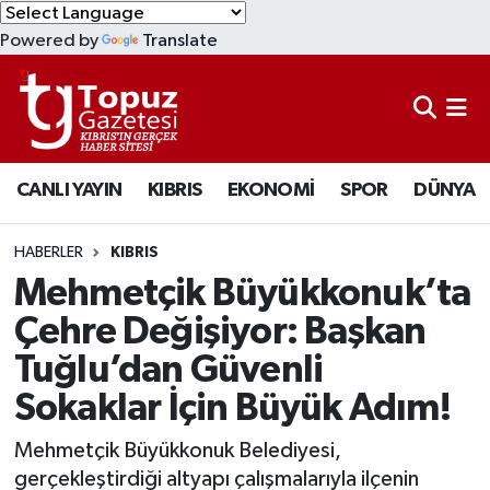
Powered by
Translate
KIBRIS
Lefkoşa Nöbetçi Eczaneler
DÜNYA
Lefkoşa Hava Durumu
CANLI YAYIN
KIBRIS
EKONOMİ
SPOR
DÜNYA
EKONOMİ
Lefkoşa Trafik Yoğunluk Haritası
MAGAZİN
Süper Lig Puan Durumu ve Fikstür
HABERLER
KIBRIS
Mehmetçik Büyükkonuk’ta
SAĞLIK
Tüm Manşetler
Çehre Değişiyor: Başkan
Tuğlu’dan Güvenli
SPOR
Son Dakika Haberleri
Sokaklar İçin Büyük Adım!
TEKNOLOJİ
Haber Arşivi
Mehmetçik Büyükkonuk Belediyesi,
TÜRKİYE
gerçekleştirdiği altyapı çalışmalarıyla ilçenin