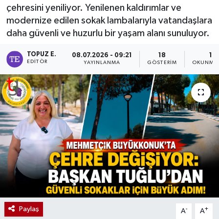
çehresini yeniliyor. Yenilenen kaldırımlar ve
modernize edilen sokak lambalarıyla vatandaşlara
daha güvenli ve huzurlu bir yaşam alanı sunuluyor.
TOPUZ E.
08.07.2026 - 09:21
18
1 D
EDITÖR
YAYINLANMA
GÖSTERIM
OKUNMA 
Paylaş
-
+
A
A