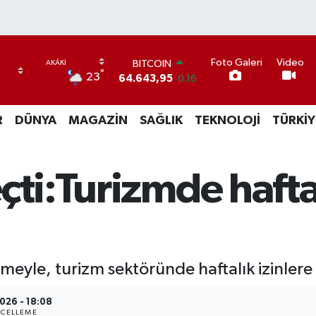
BITCOIN
Foto Galeri
Video
64.643,95
0.16
°
23
DOLAR
47,6704
0
EURO
R
DÜNYA
MAGAZİN
SAĞLIK
TEKNOLOJİ
TÜRKİY
55,0406
-0.08
STERLİN
64,2143
0
çti:Turizmde haftal
GRAM ALTIN
6500.87
0.12
BİST100
13.799
70
le, turizm sektöründe haftalık izinlere es
026 - 18:08
CELLEME