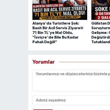
Alanya'da Turistlere Şok:
Gülistan 
Basit Bir Acil Servis Ziyareti
Soruştur
71 Bin TL'ye Mal Oldu,
Gelişme: 
"İsviçre'de Bile Bu Kadar
Değiştirdi
Pahalı Değil!"
Tutukland
Yorumlar