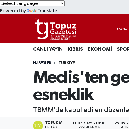
Powered by
Translate
KIBRIS
Lefkoşa Nöbetçi Eczaneler
DÜNYA
Lefkoşa Hava Durumu
CANLI YAYIN
KIBRIS
EKONOMİ
SPO
EKONOMİ
Lefkoşa Trafik Yoğunluk Haritası
HABERLER
TÜRKİYE
MAGAZİN
Süper Lig Puan Durumu ve Fikstür
Meclis'ten ge
SAĞLIK
Tüm Manşetler
esneklik
SPOR
Son Dakika Haberleri
TBMM’de kabul edilen düzenlemey
TEKNOLOJİ
Haber Arşivi
TOPUZ M.
11.07.2025 - 18:18
25.05.2
TÜRKİYE
EDITÖR
YAYINLANMA
GÜN