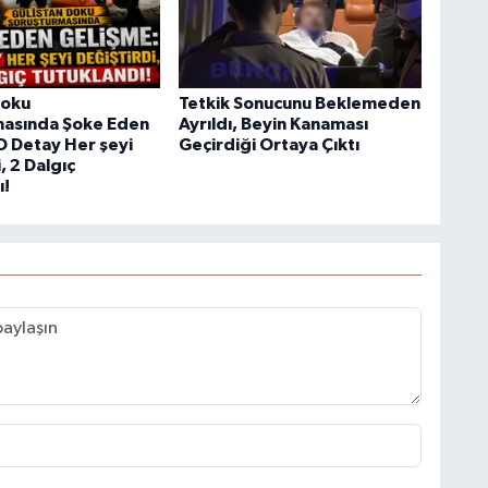
Doku
Tetkik Sonucunu Beklemeden
masında Şoke Eden
Ayrıldı, Beyin Kanaması
O Detay Her şeyi
Geçirdiği Ortaya Çıktı
, 2 Dalgıç
ı!