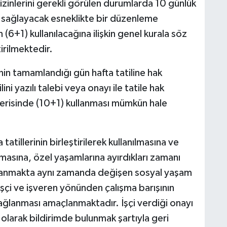
 izinlerini gerekli görülen durumlarda 10 günlük
n sağlayacak esneklikte bir düzenleme
n (6+1) kullanılacağına ilişkin genel kurala söz
rilmektedir.
in tamamlandığı gün hafta tatiline hak
ini yazılı talebi veya onayı ile tatile hak
çerisinde (10+1) kullanması mümkün hale
atillerinin birleştirilerek kullanılmasına ve
masına, özel yaşamlarına ayırdıkları zamanı
ğlanmakta aynı zamanda değişen sosyal yaşam
işçi ve işveren yönünden çalışma barışının
ğlanması amaçlanmaktadır. İşçi verdiği onayı
olarak bildirimde bulunmak şartıyla geri