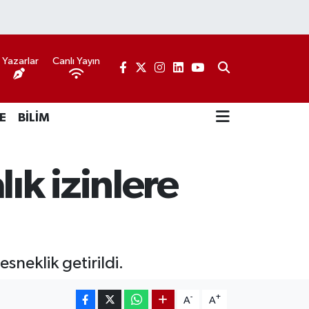
Yazarlar
Canlı Yayın
E
BİLİM
ık izinlere
neklik getirildi.
-
+
A
A