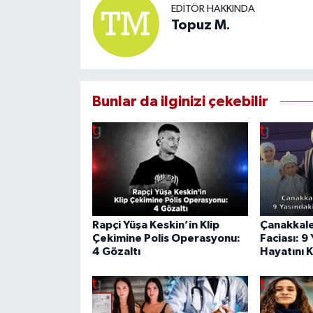
EDITÖR HAKKINDA
Topuz M.
Bunlar da ilginizi çekebilir
Rapçi Yüşa Keskin’in Klip
Çanakkale
Çekimine Polis Operasyonu:
Faciası: 9
4 Gözaltı
Hayatını 