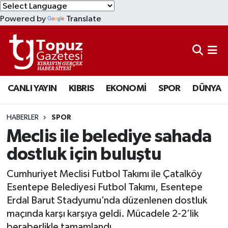
Powered by
Translate
KIBRIS
Lefkoşa Nöbetçi Eczaneler
DÜNYA
Lefkoşa Hava Durumu
CANLI YAYIN
KIBRIS
EKONOMİ
SPOR
DÜNYA
EKONOMİ
Lefkoşa Trafik Yoğunluk Haritası
MAGAZİN
Süper Lig Puan Durumu ve Fikstür
HABERLER
SPOR
Meclis ile belediye sahada
SAĞLIK
Tüm Manşetler
dostluk için buluştu
SPOR
Son Dakika Haberleri
Cumhuriyet Meclisi Futbol Takımı ile Çatalköy
Esentepe Belediyesi Futbol Takımı, Esentepe
TEKNOLOJİ
Haber Arşivi
Erdal Barut Stadyumu’nda düzenlenen dostluk
maçında karşı karşıya geldi. Mücadele 2-2’lik
TÜRKİYE
beraberlikle tamamlandı.