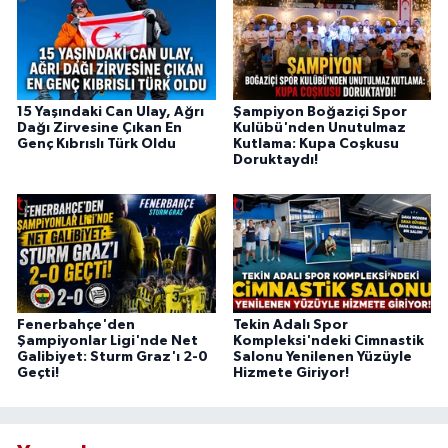
15 Yaşındaki Can Ulay, Ağrı
Şampiyon Boğaziçi Spor
Dağı Zirvesine Çıkan En
Kulübü'nden Unutulmaz
Genç Kıbrıslı Türk Oldu
Kutlama: Kupa Coşkusu
Doruktaydı!
Fenerbahçe'den
Tekin Adalı Spor
Şampiyonlar Ligi'nde Net
Kompleksi'ndeki Cimnastik
Galibiyet: Sturm Graz'ı 2-0
Salonu Yenilenen Yüzüyle
Geçti!
Hizmete Giriyor!