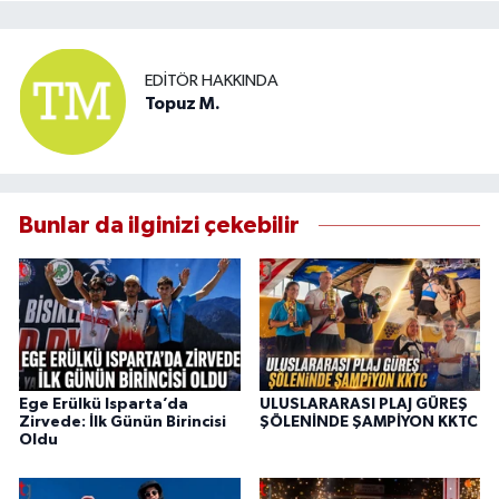
EDITÖR HAKKINDA
Topuz M.
Bunlar da ilginizi çekebilir
Ege Erülkü Isparta’da
ULUSLARARASI PLAJ GÜREŞ
Zirvede: İlk Günün Birincisi
ŞÖLENİNDE ŞAMPİYON KKTC
Oldu