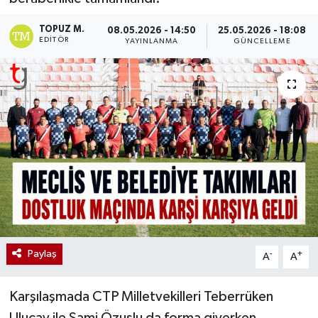
TOPUZ M.
08.05.2026 - 14:50
25.05.2026 - 18:08
EDITÖR
YAYINLANMA
GÜNCELLEME
Paylaş
-
+
A
A
Karşılaşmada CTP Milletvekilleri Teberrüken
Uluçay ile Sami Özuslu da forma giyerken,