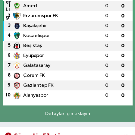
1
Amed
0
0
2
Erzurumspor FK
0
0
3
Başakşehir
0
0
4
Kocaelispor
0
0
5
Beşiktaş
0
0
6
Eyüpspor
0
0
7
Galatasaray
0
0
8
Çorum FK
0
0
9
Gaziantep FK
0
0
10
Alanyaspor
0
0
Detaylar için tıklayın