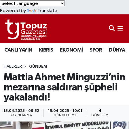
Powered by
Translate
KIBRIS
Lefkoşa Nöbetçi Eczaneler
DÜNYA
Lefkoşa Hava Durumu
CANLI YAYIN
KIBRIS
EKONOMİ
SPOR
DÜNYA
EKONOMİ
Lefkoşa Trafik Yoğunluk Haritası
MAGAZİN
Süper Lig Puan Durumu ve Fikstür
HABERLER
GÜNDEM
Mattia Ahmet Minguzzi’nin
SAĞLIK
Tüm Manşetler
mezarına saldıran şüpheli
yakalandı!
SPOR
Son Dakika Haberleri
TEKNOLOJİ
Haber Arşivi
15.04.2025 - 09:52
15.04.2025 - 10:01
4
YAYINLANMA
GÜNCELLEME
GÖSTERIM
TÜRKİYE