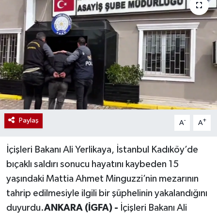
Paylaş
-
+
A
A
İçişleri Bakanı Ali Yerlikaya, İstanbul Kadıköy’de
bıçaklı saldırı sonucu hayatını kaybeden 15
yaşındaki Mattia Ahmet Minguzzi’nin mezarının
tahrip edilmesiyle ilgili bir şüphelinin yakalandığını
duyurdu.
ANKARA (İGFA) -
İçişleri Bakanı Ali