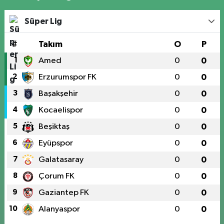
Süper Lig
#
Takım
O
P
1
Amed
0
0
2
Erzurumspor FK
0
0
3
Başakşehir
0
0
4
Kocaelispor
0
0
5
Beşiktaş
0
0
6
Eyüpspor
0
0
7
Galatasaray
0
0
8
Çorum FK
0
0
9
Gaziantep FK
0
0
10
Alanyaspor
0
0