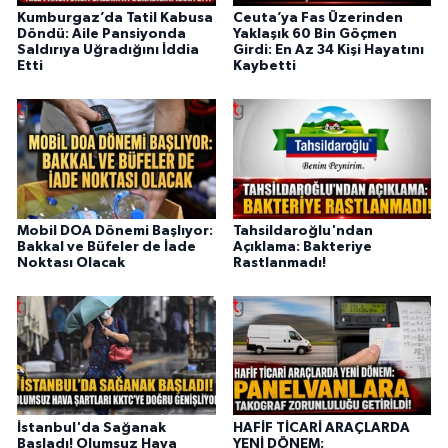
Kumburgaz’da Tatil Kabusa
Ceuta’ya Fas Üzerinden
Döndü: Aile Pansiyonda
Yaklaşık 60 Bin Göçmen
Saldırıya Uğradığını İddia
Girdi: En Az 34 Kişi Hayatını
Etti
Kaybetti
Mobil DOA Dönemi Başlıyor:
Tahsildaroğlu'ndan
Bakkal ve Büfeler de İade
Açıklama: Bakteriye
Noktası Olacak
Rastlanmadı!
İstanbul'da Sağanak
HAFİF TİCARİ ARAÇLARDA
Başladı! Olumsuz Hava
YENİ DÖNEM: