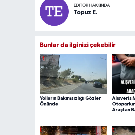
EDITÖR HAKKINDA
Topuz E.
Bunlar da ilginizi çekebilir
Yolların Bakımsızlığı Gözler
Alışveriş
Önünde
Otoparkın
Araçtan Ba