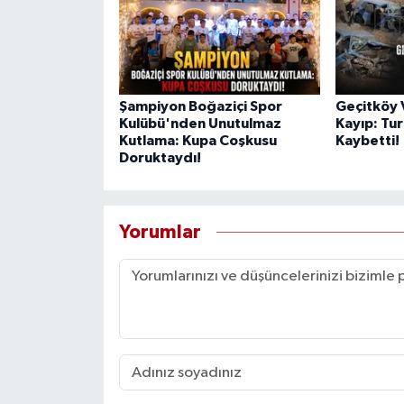
Şampiyon Boğaziçi Spor
Geçitköy V
Kulübü'nden Unutulmaz
Kayıp: Tur
Kutlama: Kupa Coşkusu
Kaybetti!
Doruktaydı!
Yorumlar