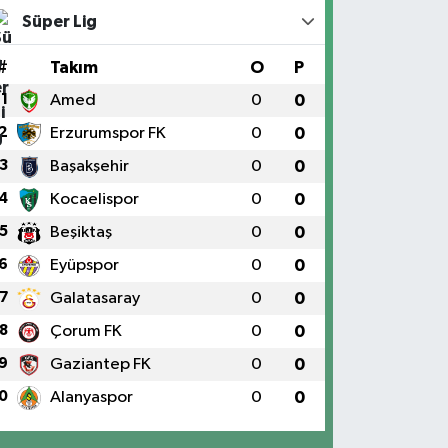
Süper Lig
#
Takım
O
P
1
Amed
0
0
2
Erzurumspor FK
0
0
3
Başakşehir
0
0
4
Kocaelispor
0
0
5
Beşiktaş
0
0
6
Eyüpspor
0
0
7
Galatasaray
0
0
8
Çorum FK
0
0
9
Gaziantep FK
0
0
0
Alanyaspor
0
0