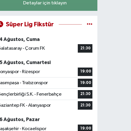
Detaylar için tıklayın
Süper Lig Fikstür
4 Ağustos, Cuma
alatasaray - Çorum FK
21:30
5 Ağustos, Cumartesi
onyaspor - Rizespor
19:00
asımpaşa - Trabzonspor
19:00
ençlerbirliği S.K. - Fenerbahçe
21:30
aziantep FK - Alanyaspor
21:30
6 Ağustos, Pazar
aşakşehir - Kocaelispor
19:00