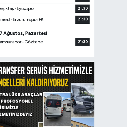
eşiktaş - Eyüpspor
21:30
med - Erzurumspor FK
21:30
7 Ağustos, Pazartesi
amsunspor - Göztepe
21:30