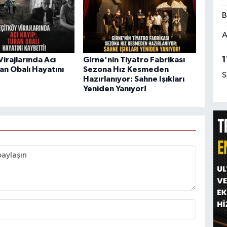
B
A
1
irajlarında Acı
Girne'nin Tiyatro Fabrikası
an Obalı Hayatını
Sezona Hız Kesmeden
S
Hazırlanıyor: Sahne Işıkları
Yeniden Yanıyor!