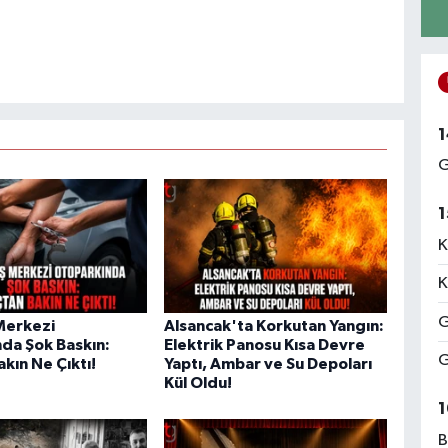
1
G
1
K
K
G
 Merkezi
Alsancak'ta Korkutan Yangın:
da Şok Baskın:
Elektrik Panosu Kısa Devre
G
kın Ne Çıktı!
Yaptı, Ambar ve Su Depoları
Kül Oldu!
1
B