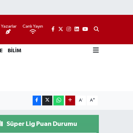
Yazarlar
Canlı Yayın
E
BİLİM
-
+
A
A
Süper Lig Puan Durumu