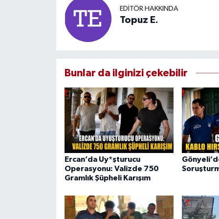
EDITÖR HAKKINDA
Topuz E.
Bunlar da ilginizi çekebilir
Ercan’da Uy*şturucu
Gönyeli’de
Operasyonu: Valizde 750
Soruşturm
Gramlık Şüpheli Karışım