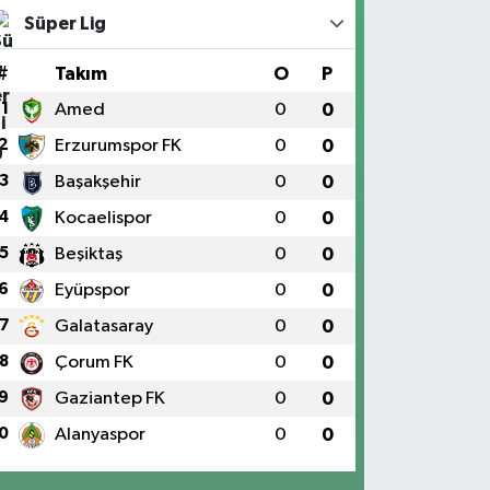
Süper Lig
#
Takım
O
P
1
Amed
0
0
2
Erzurumspor FK
0
0
3
Başakşehir
0
0
4
Kocaelispor
0
0
5
Beşiktaş
0
0
6
Eyüpspor
0
0
7
Galatasaray
0
0
8
Çorum FK
0
0
9
Gaziantep FK
0
0
0
Alanyaspor
0
0