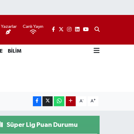
Yazarlar
Canlı Yayın
E
BİLİM
-
+
A
A
Süper Lig Puan Durumu