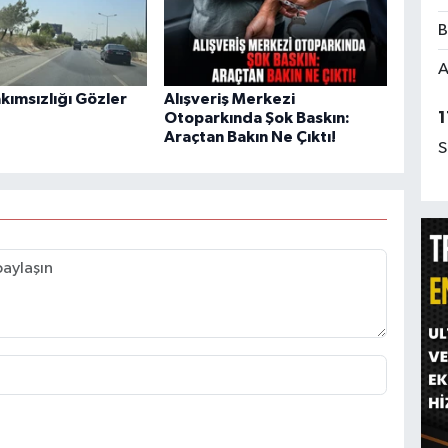
B
A
akımsızlığı Gözler
Alışveriş Merkezi
1
Otoparkında Şok Baskın:
Araçtan Bakın Ne Çıktı!
S