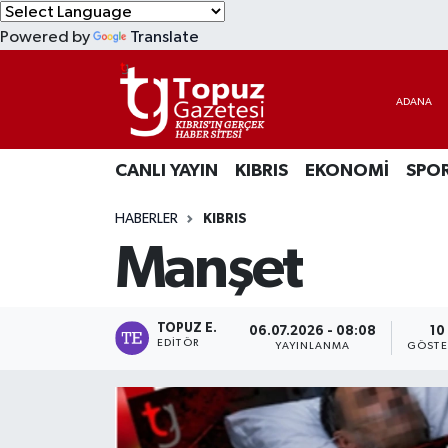
Powered by
Translate
KIBRIS
Lefkoşa Nöbetçi Eczaneler
DÜNYA
Lefkoşa Hava Durumu
CANLI YAYIN
KIBRIS
EKONOMİ
SPO
EKONOMİ
Lefkoşa Trafik Yoğunluk Haritası
HABERLER
KIBRIS
MAGAZİN
Süper Lig Puan Durumu ve Fikstür
Manşet
SAĞLIK
Tüm Manşetler
SPOR
Son Dakika Haberleri
TOPUZ E.
06.07.2026 - 08:08
10
EDITÖR
YAYINLANMA
GÖSTE
TEKNOLOJİ
Haber Arşivi
TÜRKİYE