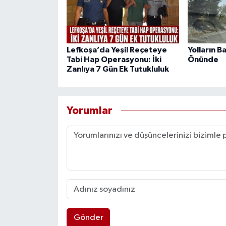
Lefkoşa’da Yeşil Reçeteye
Yolların B
Tabi Hap Operasyonu: İki
Önünde
Zanlıya 7 Gün Ek Tutukluluk
Yorumlar
Gönder