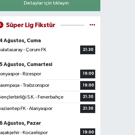
Detaylar için tıklayın
Süper Lig Fikstür
4 Ağustos, Cuma
alatasaray - Çorum FK
21:30
5 Ağustos, Cumartesi
onyaspor - Rizespor
19:00
asımpaşa - Trabzonspor
19:00
ençlerbirliği S.K. - Fenerbahçe
21:30
aziantep FK - Alanyaspor
21:30
6 Ağustos, Pazar
aşakşehir - Kocaelispor
19:00