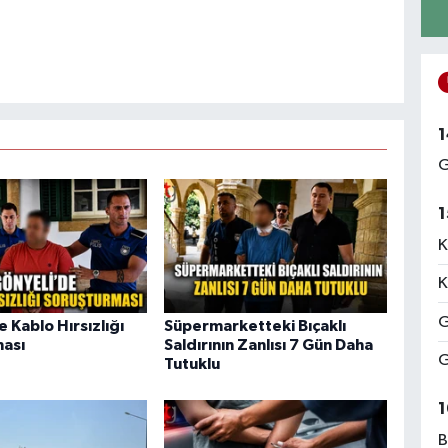
1
G
1
K
K
G
 Kablo Hırsızlığı
Süpermarketteki Bıçaklı
ası
Saldırının Zanlısı 7 Gün Daha
G
Tutuklu
1
B