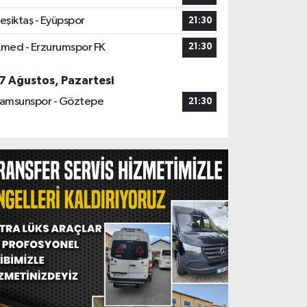
eşiktaş - Eyüpspor
21:30
med - Erzurumspor FK
21:30
7 Ağustos, Pazartesi
amsunspor - Göztepe
21:30