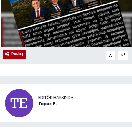
Paylaş
-
+
A
A
EDITÖR HAKKINDA
Topuz E.