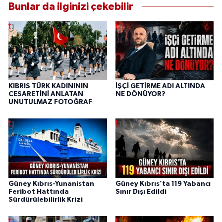
Bunlar da ilginizi çekebilir
KIBRIS TÜRK KADINININ
İŞÇİ GETİRME ADI ALTINDA
CESARETİNİ ANLATAN
NE DÖNÜYOR?
UNUTULMAZ FOTOĞRAF
Güney Kıbrıs-Yunanistan
Güney Kıbrıs’ta 119 Yabancı
Feribot Hattında
Sınır Dışı Edildi
Sürdürülebilirlik Krizi