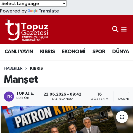
Powered by
Translate
KIBRIS
Lefkoşa Nöbetçi Eczaneler
DÜNYA
Lefkoşa Hava Durumu
CANLI YAYIN
KIBRIS
EKONOMİ
SPOR
DÜNYA
EKONOMİ
Lefkoşa Trafik Yoğunluk Haritası
MAGAZİN
Süper Lig Puan Durumu ve Fikstür
HABERLER
KIBRIS
Manşet
SAĞLIK
Tüm Manşetler
TOPUZ E.
22.06.2026 - 09:42
16
1 
SPOR
Son Dakika Haberleri
EDITÖR
YAYINLANMA
GÖSTERIM
OKUNMA
TEKNOLOJİ
Haber Arşivi
TÜRKİYE