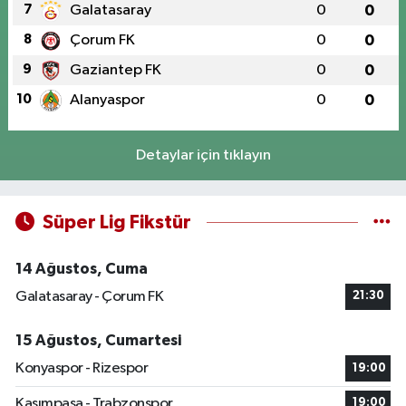
7
Galatasaray
0
0
8
Çorum FK
0
0
9
Gaziantep FK
0
0
10
Alanyaspor
0
0
Detaylar için tıklayın
Süper Lig Fikstür
14 Ağustos, Cuma
Galatasaray - Çorum FK
21:30
15 Ağustos, Cumartesi
Konyaspor - Rizespor
19:00
Kasımpaşa - Trabzonspor
19:00