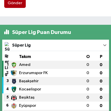
Gönder
Süper Lig Puan Durumu
Süper Lig
#
Takım
O
P
1
Amed
0
0
2
Erzurumspor FK
0
0
3
Başakşehir
0
0
4
Kocaelispor
0
0
5
Beşiktaş
0
0
6
Eyüpspor
0
0