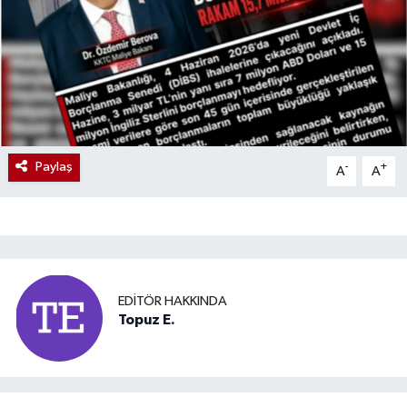
Paylaş
-
+
A
A
EDITÖR HAKKINDA
Topuz E.