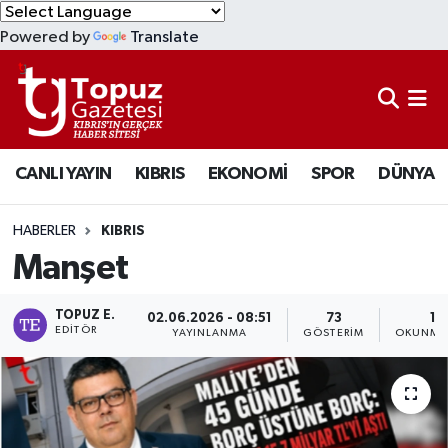
Powered by
Translate
KIBRIS
Lefkoşa Nöbetçi Eczaneler
DÜNYA
Lefkoşa Hava Durumu
CANLI YAYIN
KIBRIS
EKONOMİ
SPOR
DÜNYA
EKONOMİ
Lefkoşa Trafik Yoğunluk Haritası
MAGAZİN
Süper Lig Puan Durumu ve Fikstür
HABERLER
KIBRIS
Manşet
SAĞLIK
Tüm Manşetler
TOPUZ E.
02.06.2026 - 08:51
73
1 
SPOR
Son Dakika Haberleri
EDITÖR
YAYINLANMA
GÖSTERIM
OKUNMA 
TEKNOLOJİ
Haber Arşivi
TÜRKİYE