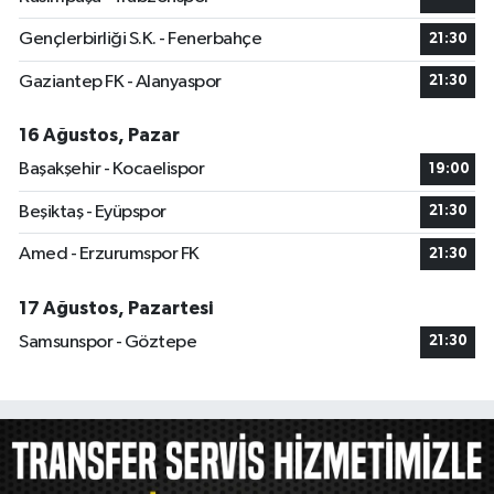
Gençlerbirliği S.K. - Fenerbahçe
21:30
Gaziantep FK - Alanyaspor
21:30
16 Ağustos, Pazar
Başakşehir - Kocaelispor
19:00
Beşiktaş - Eyüpspor
21:30
Amed - Erzurumspor FK
21:30
17 Ağustos, Pazartesi
Samsunspor - Göztepe
21:30