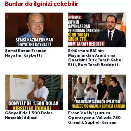
Bunlar da ilginizi çekebilir
Şemsi Kazım Erkman
Erhürman: BM’nin
Hayatını Kaybetti
Mayınlardan Arındırma
Önerisini Türk Tarafı Kabul
Etti, Rum Tarafı Reddetti
Gönyeli’de 1.500 Dolar
Ercan’da Uy*şturucu
Hırsızlık İddiası!
Operasyonu: Valizde 750
Gramlık Şüpheli Karışım