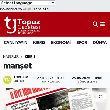
Powered by
Translate
KIBRIS
Lefkoşa Nöbetçi Eczaneler
DÜNYA
Lefkoşa Hava Durumu
CANLI YAYIN
KIBRIS
EKONOMİ
SPOR
DÜNYA
EKONOMİ
Lefkoşa Trafik Yoğunluk Haritası
MAGAZİN
Süper Lig Puan Durumu ve Fikstür
HABERLER
KIBRIS
manşet
SAĞLIK
Tüm Manşetler
TOPUZ M.
27.11.2025 - 11:52
25.05.2026 - 18:08
SPOR
Son Dakika Haberleri
EDITÖR
YAYINLANMA
GÜNCELLEME
TEKNOLOJİ
Haber Arşivi
TÜRKİYE