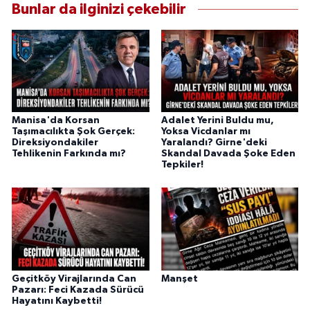
Bunlar da ilginizi çekebilir
Manisa'da Korsan
Adalet Yerini Buldu mu,
Taşımacılıkta Şok Gerçek:
Yoksa Vicdanlar mı
Direksiyondakiler
Yaralandı? Girne'deki
Tehlikenin Farkında mı?
Skandal Davada Şoke Eden
Tepkiler!
Geçitköy Virajlarında Can
Manşet
Pazarı: Feci Kazada Sürücü
Hayatını Kaybetti!