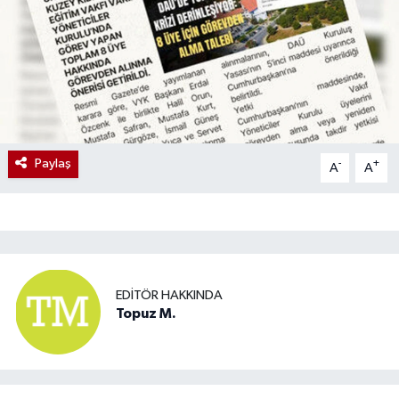
Paylaş
-
+
A
A
EDITÖR HAKKINDA
Topuz M.