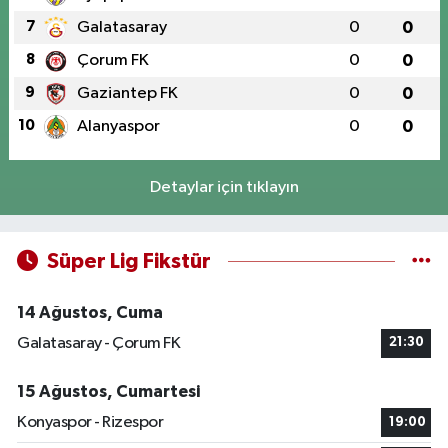
7
Galatasaray
0
0
8
Çorum FK
0
0
9
Gaziantep FK
0
0
10
Alanyaspor
0
0
Detaylar için tıklayın
Süper Lig Fikstür
14 Ağustos, Cuma
Galatasaray - Çorum FK
21:30
15 Ağustos, Cumartesi
Konyaspor - Rizespor
19:00