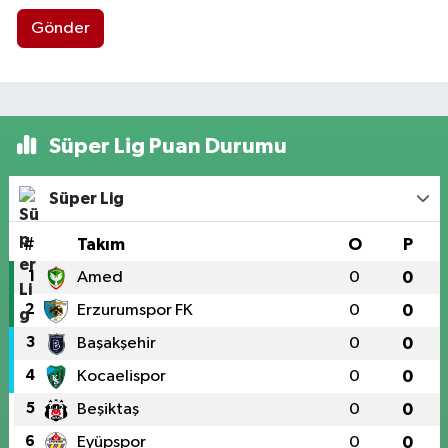
Gönder
Süper Lig Puan Durumu
Süper Lig
#
Takım
O
P
1
Amed
0
0
2
Erzurumspor FK
0
0
3
Başakşehir
0
0
4
Kocaelispor
0
0
5
Beşiktaş
0
0
6
Eyüpspor
0
0