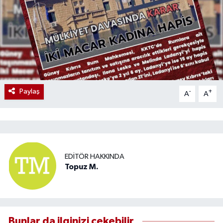
Paylaş
-
+
A
A
EDITÖR HAKKINDA
Topuz M.
Bunlar da ilginizi çekebilir