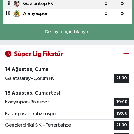
9
Gaziantep FK
0
0
10
Alanyaspor
0
0
Detaylar için tıklayın
Süper Lig Fikstür
14 Ağustos, Cuma
Galatasaray - Çorum FK
21:30
15 Ağustos, Cumartesi
Konyaspor - Rizespor
19:00
Kasımpaşa - Trabzonspor
19:00
Gençlerbirliği S.K. - Fenerbahçe
21:30