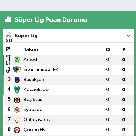
Süper Lig Puan Durumu
Süper Lig
#
Takım
O
P
1
Amed
0
0
2
Erzurumspor FK
0
0
3
Başakşehir
0
0
4
Kocaelispor
0
0
5
Beşiktaş
0
0
6
Eyüpspor
0
0
7
Galatasaray
0
0
8
Çorum FK
0
0