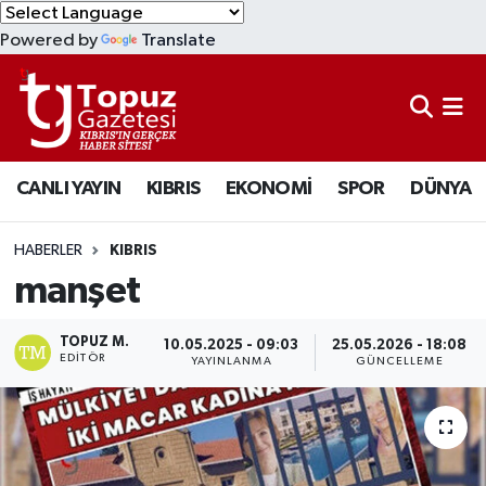
Powered by
Translate
KIBRIS
Lefkoşa Nöbetçi Eczaneler
DÜNYA
Lefkoşa Hava Durumu
CANLI YAYIN
KIBRIS
EKONOMİ
SPOR
DÜNYA
EKONOMİ
Lefkoşa Trafik Yoğunluk Haritası
MAGAZİN
Süper Lig Puan Durumu ve Fikstür
HABERLER
KIBRIS
manşet
SAĞLIK
Tüm Manşetler
TOPUZ M.
10.05.2025 - 09:03
25.05.2026 - 18:08
SPOR
Son Dakika Haberleri
EDITÖR
YAYINLANMA
GÜNCELLEME
TEKNOLOJİ
Haber Arşivi
TÜRKİYE