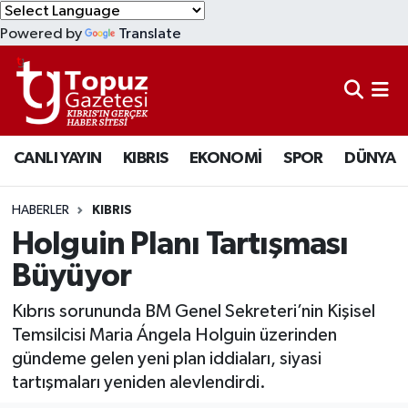
Powered by
Translate
KIBRIS
Lefkoşa Nöbetçi Eczaneler
DÜNYA
Lefkoşa Hava Durumu
CANLI YAYIN
KIBRIS
EKONOMİ
SPOR
DÜNYA
EKONOMİ
Lefkoşa Trafik Yoğunluk Haritası
MAGAZİN
Süper Lig Puan Durumu ve Fikstür
HABERLER
KIBRIS
Holguin Planı Tartışması
SAĞLIK
Tüm Manşetler
Büyüyor
SPOR
Son Dakika Haberleri
Kıbrıs sorununda BM Genel Sekreteri’nin Kişisel
Temsilcisi Maria Ángela Holguin üzerinden
TEKNOLOJİ
Haber Arşivi
gündeme gelen yeni plan iddiaları, siyasi
tartışmaları yeniden alevlendirdi.
TÜRKİYE