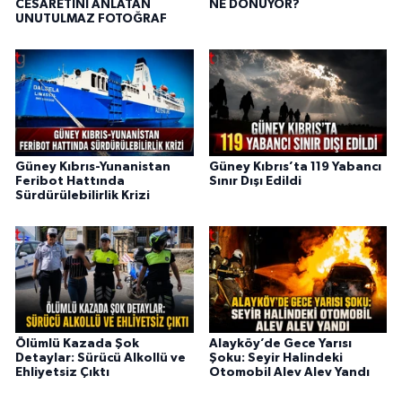
CESARETİNİ ANLATAN
NE DÖNÜYOR?
UNUTULMAZ FOTOĞRAF
Güney Kıbrıs-Yunanistan
Güney Kıbrıs’ta 119 Yabancı
Feribot Hattında
Sınır Dışı Edildi
Sürdürülebilirlik Krizi
Ölümlü Kazada Şok
Alayköy’de Gece Yarısı
Detaylar: Sürücü Alkollü ve
Şoku: Seyir Halindeki
Ehliyetsiz Çıktı
Otomobil Alev Alev Yandı