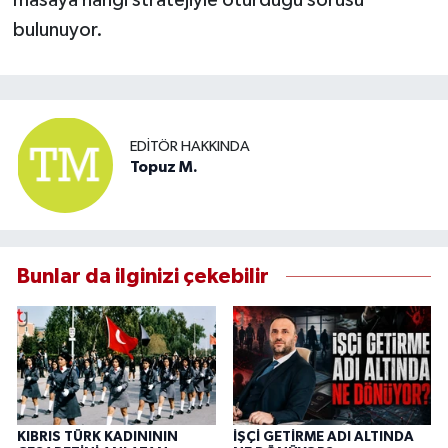
bulunuyor.
EDITÖR HAKKINDA
Topuz M.
Bunlar da ilginizi çekebilir
KIBRIS TÜRK KADINININ
İŞÇİ GETİRME ADI ALTINDA