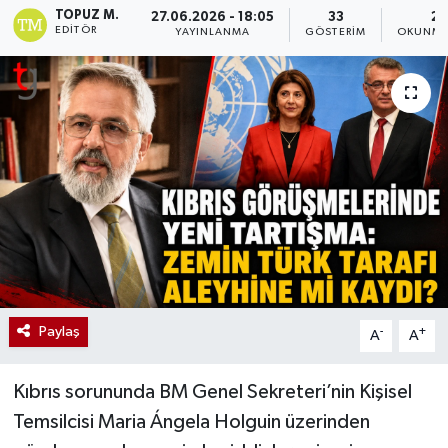
TOPUZ M.
27.06.2026 - 18:05
33
2 
EDITÖR
YAYINLANMA
GÖSTERIM
OKUNMA
Paylaş
-
+
A
A
Kıbrıs sorununda BM Genel Sekreteri’nin Kişisel
Temsilcisi Maria Ángela Holguin üzerinden