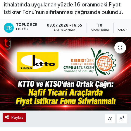
ithalatında uygulanan yüzde 16 oranındaki Fiyat
İstikrar Fonu’nun sıfırlanması çağrısında bulundu.
TOPUZ ECE
03.07.2026 - 16:55
10
1
EDITÖR
YAYINLANMA
GÖSTERIM
OKUNM
Paylaş
-
+
A
A