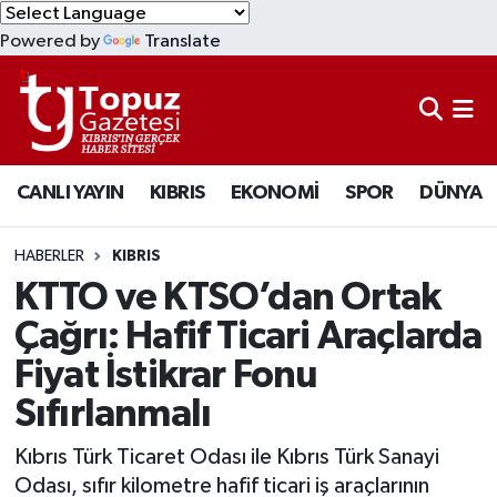
Powered by
Translate
KIBRIS
Lefkoşa Nöbetçi Eczaneler
DÜNYA
Lefkoşa Hava Durumu
CANLI YAYIN
KIBRIS
EKONOMİ
SPOR
DÜNYA
EKONOMİ
Lefkoşa Trafik Yoğunluk Haritası
MAGAZİN
Süper Lig Puan Durumu ve Fikstür
HABERLER
KIBRIS
KTTO ve KTSO’dan Ortak
SAĞLIK
Tüm Manşetler
Çağrı: Hafif Ticari Araçlarda
Fiyat İstikrar Fonu
SPOR
Son Dakika Haberleri
Sıfırlanmalı
TEKNOLOJİ
Haber Arşivi
Kıbrıs Türk Ticaret Odası ile Kıbrıs Türk Sanayi
TÜRKİYE
Odası, sıfır kilometre hafif ticari iş araçlarının