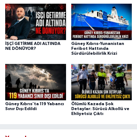
İŞÇİ GETİRME ADI ALTINDA
Güney Kıbrıs-Yunanistan
NE DÖNÜYOR?
Feribot Hattında
Sürdürülebilirlik Krizi
Güney Kıbrıs’ta 119 Yabancı
Ölümlü Kazada Şok
Sınır Dışı Edildi
Detaylar: Sürücü Alkollü ve
Ehliyetsiz Çıktı