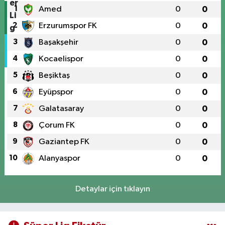
1
Amed
0
0
2
Erzurumspor FK
0
0
3
Başakşehir
0
0
4
Kocaelispor
0
0
5
Beşiktaş
0
0
6
Eyüpspor
0
0
7
Galatasaray
0
0
8
Çorum FK
0
0
9
Gaziantep FK
0
0
10
Alanyaspor
0
0
Detaylar için tıklayın