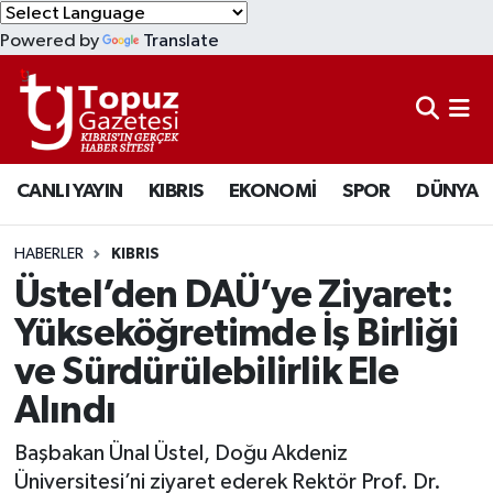
Powered by
Translate
KIBRIS
Lefkoşa Nöbetçi Eczaneler
DÜNYA
Lefkoşa Hava Durumu
CANLI YAYIN
KIBRIS
EKONOMİ
SPOR
DÜNYA
EKONOMİ
Lefkoşa Trafik Yoğunluk Haritası
MAGAZİN
Süper Lig Puan Durumu ve Fikstür
HABERLER
KIBRIS
Üstel’den DAÜ’ye Ziyaret:
SAĞLIK
Tüm Manşetler
Yükseköğretimde İş Birliği
ve Sürdürülebilirlik Ele
SPOR
Son Dakika Haberleri
Alındı
TEKNOLOJİ
Haber Arşivi
Başbakan Ünal Üstel, Doğu Akdeniz
TÜRKİYE
Üniversitesi’ni ziyaret ederek Rektör Prof. Dr.