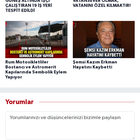
GÜNEŞ ALTINDA İŞÇİ
VATANSEVER OLMAK,
ÇALIŞTIRAN 19 İŞ YERİ
VATANINI ÖZEL KILMAKTIR!
TESPİT EDİLDİ
Rum Motosikletliler
Şemsi Kazım Erkman
Bostancı ve Astromerit
Hayatını Kaybetti
Kapılarında Sembolik Eylem
Yapıyor
Yorumlar