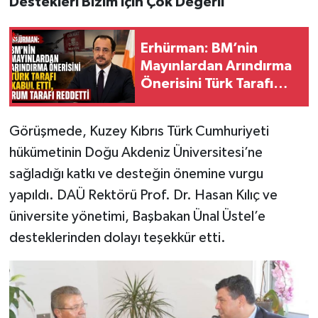
Destekleri Bizim İçin Çok Değerli
Erhürman: BM’nin
Mayınlardan Arındırma
Önerisini Türk Tarafı
Kabul Etti, Rum Tarafı
Reddetti
Görüşmede, Kuzey Kıbrıs Türk Cumhuriyeti
hükümetinin Doğu Akdeniz Üniversitesi’ne
sağladığı katkı ve desteğin önemine vurgu
yapıldı. DAÜ Rektörü Prof. Dr. Hasan Kılıç ve
üniversite yönetimi, Başbakan Ünal Üstel’e
desteklerinden dolayı teşekkür etti.