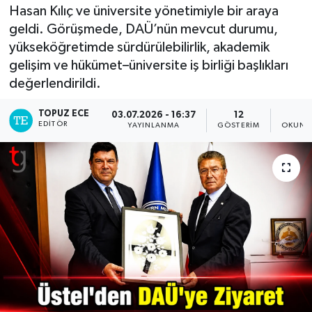
Hasan Kılıç ve üniversite yönetimiyle bir araya
geldi. Görüşmede, DAÜ’nün mevcut durumu,
yükseköğretimde sürdürülebilirlik, akademik
gelişim ve hükümet–üniversite iş birliği başlıkları
değerlendirildi.
TOPUZ ECE
03.07.2026 - 16:37
12
3
EDITÖR
YAYINLANMA
GÖSTERIM
OKUNM