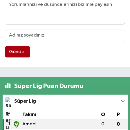
Gönder
Süper Lig Puan Durumu
Süper Lig
#
Takım
O
P
1
Amed
0
0