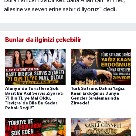
Duran amcamıza bir kez daha Allah’tan rahmet,
ailesine ve sevenlerine sabır diliyoruz” dedi.
Bunlar da ilginizi çekebilir
Alanya'da Turistlere Şok:
Türk Satranç Dahisi Yağız
Basit Bir Acil Servis Ziyareti
Kaan Erdoğmuş Dünya
71 Bin TL'ye Mal Oldu,
Gençler Sıralamasında
"İsviçre'de Bile Bu Kadar
Zirvede!
Pahalı Değil!"