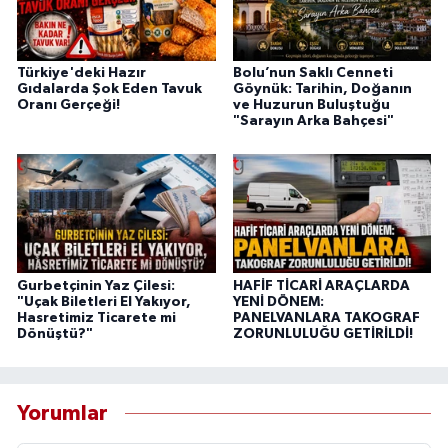
Türkiye'deki Hazır
Bolu’nun Saklı Cenneti
Gıdalarda Şok Eden Tavuk
Göynük: Tarihin, Doğanın
Oranı Gerçeği!
ve Huzurun Buluştuğu
"Sarayın Arka Bahçesi"
Gurbetçinin Yaz Çilesi:
HAFİF TİCARİ ARAÇLARDA
"Uçak Biletleri El Yakıyor,
YENİ DÖNEM:
Hasretimiz Ticarete mi
PANELVANLARA TAKOGRAF
Dönüştü?"
ZORUNLULUĞU GETİRİLDİ!
Yorumlar