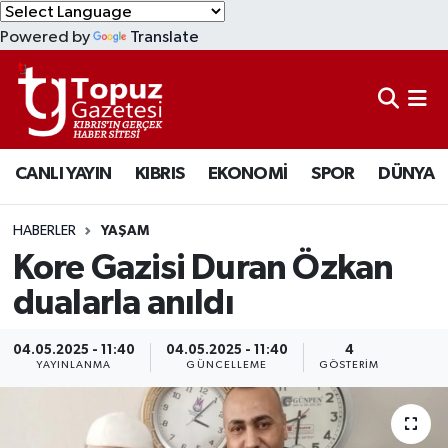
Powered by
Translate
KIBRIS
Lefkoşa Nöbetçi Eczaneler
DÜNYA
Lefkoşa Hava Durumu
CANLI YAYIN
KIBRIS
EKONOMİ
SPOR
DÜNYA
EKONOMİ
Lefkoşa Trafik Yoğunluk Haritası
MAGAZİN
Süper Lig Puan Durumu ve Fikstür
HABERLER
YAŞAM
Kore Gazisi Duran Özkan
SAĞLIK
Tüm Manşetler
dualarla anıldı
SPOR
Son Dakika Haberleri
04.05.2025 - 11:40
04.05.2025 - 11:40
4
YAYINLANMA
GÜNCELLEME
GÖSTERIM
TEKNOLOJİ
Haber Arşivi
TÜRKİYE