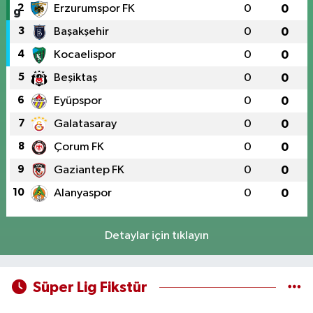
2
Erzurumspor FK
0
0
3
Başakşehir
0
0
4
Kocaelispor
0
0
5
Beşiktaş
0
0
6
Eyüpspor
0
0
7
Galatasaray
0
0
8
Çorum FK
0
0
9
Gaziantep FK
0
0
10
Alanyaspor
0
0
Detaylar için tıklayın
Süper Lig Fikstür