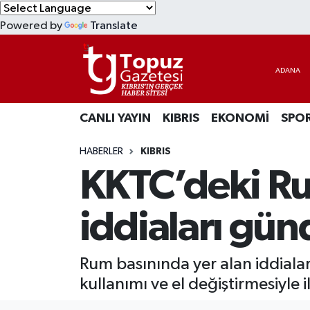
Powered by
Translate
KIBRIS
Lefkoşa Nöbetçi Eczaneler
DÜNYA
Lefkoşa Hava Durumu
CANLI YAYIN
KIBRIS
EKONOMİ
SPO
EKONOMİ
Lefkoşa Trafik Yoğunluk Haritası
HABERLER
KIBRIS
MAGAZİN
Süper Lig Puan Durumu ve Fikstür
KKTC’deki Rum
SAĞLIK
Tüm Manşetler
iddiaları gü
SPOR
Son Dakika Haberleri
Rum basınında yer alan iddialar
TEKNOLOJİ
Haber Arşivi
kullanımı ve el değiştirmesiyle
TÜRKİYE