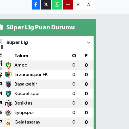
-
+
A
A
Süper Lig Puan Durumu
Süper Lig
#
Takım
O
P
1
Amed
0
0
2
Erzurumspor FK
0
0
3
Başakşehir
0
0
4
Kocaelispor
0
0
5
Beşiktaş
0
0
6
Eyüpspor
0
0
7
Galatasaray
0
0