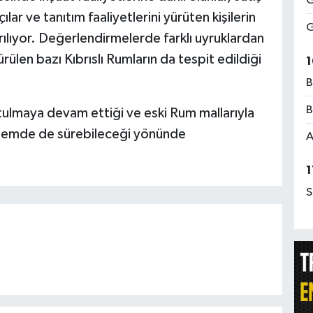
G
lar ve tanıtım faaliyetlerini yürüten kişilerin
G
lıyor. Değerlendirmelerde farklı uyruklardan
 sürülen bazı Kıbrıslı Rumların da tespit edildiği
1
B
B
lmaya devam ettiği ve eski Rum mallarıyla
dönemde de sürebileceği yönünde
A
1
S