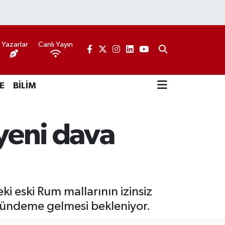
Yazarlar
Canlı Yayın
E
BİLİM
 yeni dava
i eski Rum mallarının izinsiz
n gündeme gelmesi bekleniyor.