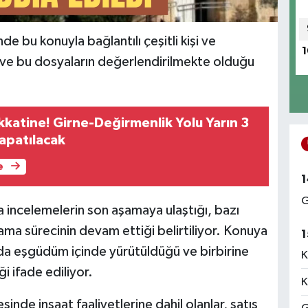
nde bu konuyla bağlantılı çeşitli kişi ve
1
 ve bu dosyaların değerlendirilmekte olduğu
kkatine! Girne-Değirmenlik Yolu Yarın 3
Kapatılacak
e
1
G
da incelemelerin son aşamaya ulaştığı, bazı
ama sürecinin devam ettiği belirtiliyor. Konuya
1
asında eşgüdüm içinde yürütüldüğü ve birbirine
K
ği ifade ediliyor.
K
sinde inşaat faaliyetlerine dahil olanlar, satış