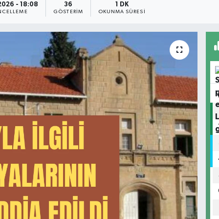
2026 - 18:08
36
1 DK
NCELLEME
GÖSTERIM
OKUNMA SÜRESI