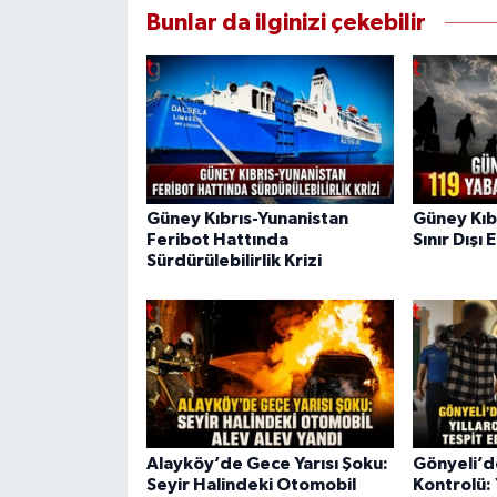
Bunlar da ilginizi çekebilir
Güney Kıbrıs-Yunanistan
Güney Kıb
Feribot Hattında
Sınır Dışı 
Sürdürülebilirlik Krizi
Alayköy’de Gece Yarısı Şoku:
Gönyeli’
Seyir Halindeki Otomobil
Kontrolü: 