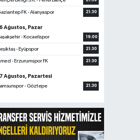
ençlerbirliği S.K. - Fenerbahçe
21:30
aziantep FK - Alanyaspor
21:30
6 Ağustos, Pazar
aşakşehir - Kocaelispor
19:00
eşiktaş - Eyüpspor
21:30
med - Erzurumspor FK
21:30
7 Ağustos, Pazartesi
amsunspor - Göztepe
21:30