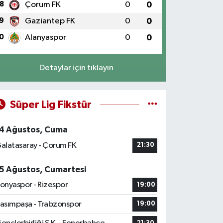
8
Çorum FK
0
0
9
Gaziantep FK
0
0
0
Alanyaspor
0
0
Detaylar için tıklayın
Süper Lig Fikstür
4 Ağustos, Cuma
alatasaray - Çorum FK
21:30
5 Ağustos, Cumartesi
onyaspor - Rizespor
19:00
asımpaşa - Trabzonspor
19:00