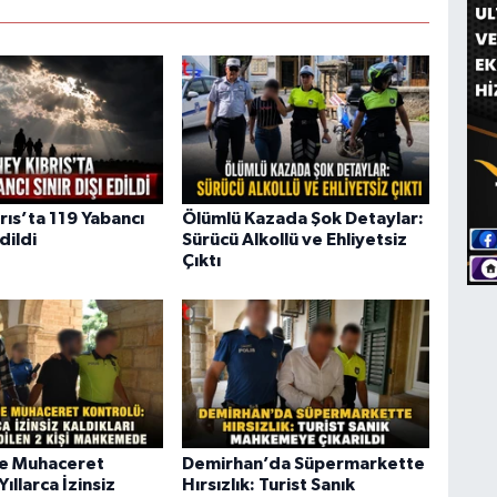
rıs’ta 119 Yabancı
Ölümlü Kazada Şok Detaylar:
Edildi
Sürücü Alkollü ve Ehliyetsiz
Çıktı
de Muhaceret
Demirhan’da Süpermarkette
Yıllarca İzinsiz
Hırsızlık: Turist Sanık