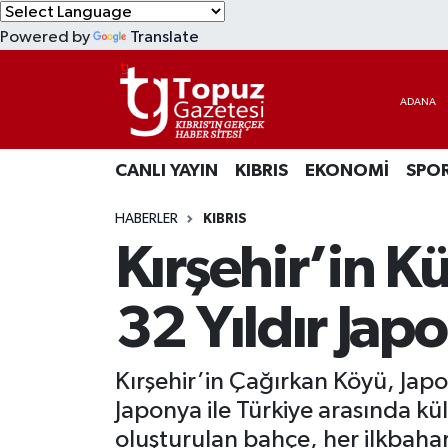
Powered by
Translate
KIBRIS
Lefkoşa Nöbetçi Eczaneler
DÜNYA
Lefkoşa Hava Durumu
CANLI YAYIN
KIBRIS
EKONOMİ
SPO
EKONOMİ
Lefkoşa Trafik Yoğunluk Haritası
HABERLER
KIBRIS
MAGAZİN
Süper Lig Puan Durumu ve Fikstür
Kırşehir’in K
SAĞLIK
Tüm Manşetler
32 Yıldır Jap
SPOR
Son Dakika Haberleri
Kırşehir’in Çağırkan Köyü, Japo
TEKNOLOJİ
Haber Arşivi
Japonya ile Türkiye arasında kü
TÜRKİYE
oluşturulan bahçe, her ilkbahar