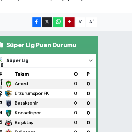
-
+
A
A
Süper Lig Puan Durumu
Süper Lig
#
Takım
O
P
1
Amed
0
0
2
Erzurumspor FK
0
0
3
Başakşehir
0
0
4
Kocaelispor
0
0
5
Beşiktaş
0
0