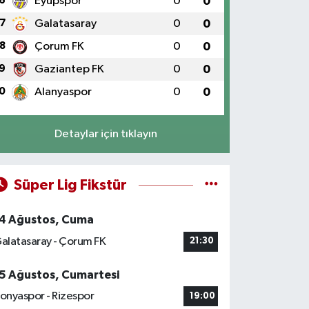
6
Eyüpspor
0
0
7
Galatasaray
0
0
8
Çorum FK
0
0
9
Gaziantep FK
0
0
0
Alanyaspor
0
0
Detaylar için tıklayın
Süper Lig Fikstür
4 Ağustos, Cuma
alatasaray - Çorum FK
21:30
5 Ağustos, Cumartesi
onyaspor - Rizespor
19:00