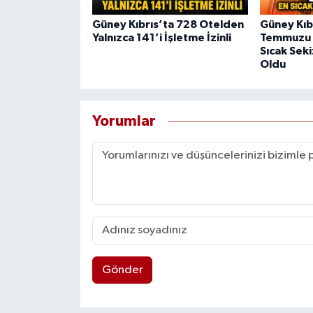
Güney Kıbrıs’ta 728 Otelden
Güney Kıb
Yalnızca 141’i İşletme İzinli
Temmuzu S
Sıcak Sek
Oldu
Yorumlar
Gönder