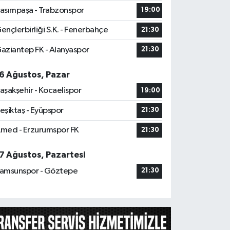
asımpaşa - Trabzonspor
19:00
ençlerbirliği S.K. - Fenerbahçe
21:30
aziantep FK - Alanyaspor
21:30
6 Ağustos, Pazar
aşakşehir - Kocaelispor
19:00
eşiktaş - Eyüpspor
21:30
med - Erzurumspor FK
21:30
7 Ağustos, Pazartesi
amsunspor - Göztepe
21:30