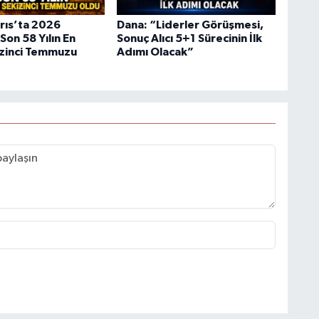
rıs’ta 2026
Dana: “Liderler Görüşmesi,
on 58 Yılın En
Sonuç Alıcı 5+1 Sürecinin İlk
izinci Temmuzu
Adımı Olacak”