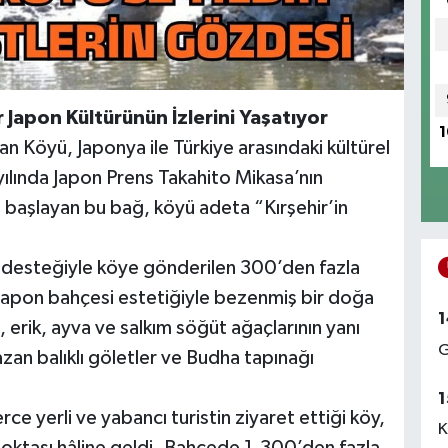
r Japon Kültürünün İzlerini Yaşatıyor
1
an Köyü, Japonya ile Türkiye arasındaki kültürel
yılında Japon Prens Takahito Mikasa’nın
a başlayan bu bağ, köyü adeta “Kırşehir’in
 desteğiyle köye gönderilen 300’den fazla
 Japon bahçesi estetiğiyle bezenmiş bir doğa
1
 erik, ayva ve salkım söğüt ağaçlarının yanı
G
sazan balıklı göletler ve Budha tapınağı
1
erce yerli ve yabancı turistin ziyaret ettiği köy,
K
noktası hâline geldi. Bahçede 1.300’den fazla