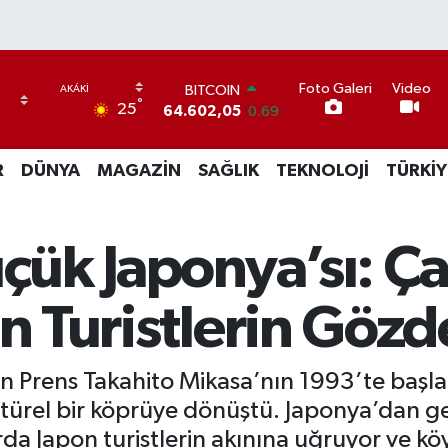
Foto Galeri
Video
BITCOIN
°
25
64.602,05
0.69
DOLAR
47,5986
0.06
R
DÜNYA
MAGAZİN
SAĞLIK
TEKNOLOJİ
TÜRKİY
EURO
55,0700
0.1
STERLİN
64,2438
0.21
üçük Japonya’sı: 
GRAM ALTIN
6513.94
0.32
BİST100
on Turistlerin Gözd
13.768
48
n Prens Takahito Mikasa’nın 1993’te başlatt
ltürel bir köprüye dönüştü. Japonya’dan get
da Japon turistlerin akınına uğruyor ve köy