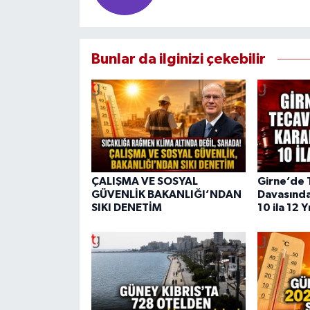
Bunlar da ilginizi çekebilir
ÇALIŞMA VE SOSYAL
Girne’de 
GÜVENLİK BAKANLIĞI’NDAN
Davasında
SIKI DENETİM
10 ila 12 Y