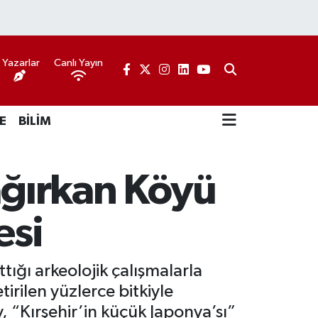
Yazarlar
Canlı Yayın
E
BİLİM
Çağırkan Köyü
esi
ığı arkeolojik çalışmalarla
irilen yüzlerce bitkiyle
, “Kırşehir’in küçük Japonya’sı”