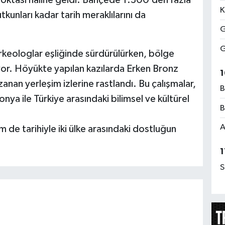
K
kunları kadar tarih meraklılarını da
G
G
rkeologlar eşliğinde sürdürülürken, bölge
or. Höyükte yapılan kazılarda Erken Bronz
1
an yerleşim izlerine rastlandı. Bu çalışmalar,
B
nya ile Türkiye arasındaki bilimsel ve kültürel
B
A
e tarihiyle iki ülke arasındaki dostluğun
1
S