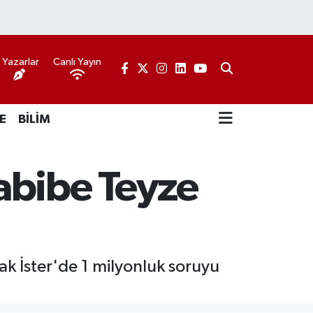
Yazarlar
Canlı Yayın
E
BİLİM
abibe Teyze
k İster'de 1 milyonluk soruyu