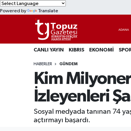
Powered by
Translate
KIBRIS
Lefkoşa Nöbetçi Eczaneler
DÜNYA
Lefkoşa Hava Durumu
CANLI YAYIN
KIBRIS
EKONOMİ
SPO
EKONOMİ
Lefkoşa Trafik Yoğunluk Haritası
HABERLER
GÜNDEM
MAGAZİN
Süper Lig Puan Durumu ve Fikstür
Kim Milyoner
SAĞLIK
Tüm Manşetler
İzleyenleri Şaş
SPOR
Son Dakika Haberleri
Sosyal medyada tanınan 74 yaş
TEKNOLOJİ
Haber Arşivi
açtırmayı başardı.
TÜRKİYE