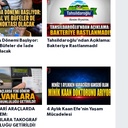
 Dönemi Başlıyor:
Tahsildaroğlu'ndan Açıklama:
 Büfeler de İade
Bakteriye Rastlanmadı!
lacak
CARİ ARAÇLARDA
4 Aylık Kaan Efe’nin Yaşam
EM:
Mücadelesi
NLARA TAKOGRAF
UĞU GETİRİLDİ!