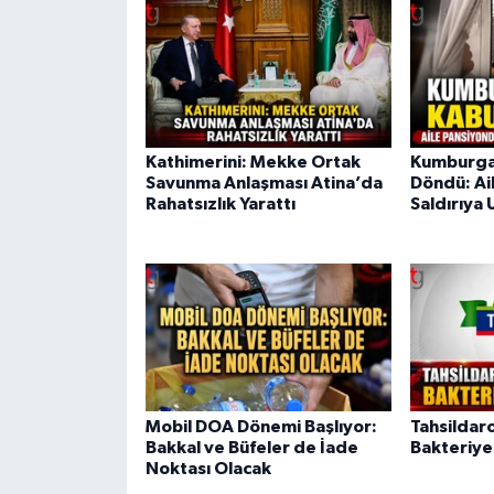
Kathimerini: Mekke Ortak
Kumburgaz
Savunma Anlaşması Atina’da
Döndü: Ai
Rahatsızlık Yarattı
Saldırıya 
Mobil DOA Dönemi Başlıyor:
Tahsildar
Bakkal ve Büfeler de İade
Bakteriye
Noktası Olacak