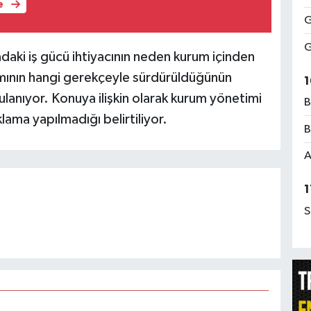
e
G
G
daki iş gücü ihtiyacının neden kurum içinden
ımının hangi gerekçeyle sürdürüldüğünün
1
ulanıyor. Konuya ilişkin olarak kurum yönetimi
B
klama yapılmadığı belirtiliyor.
B
A
1
S