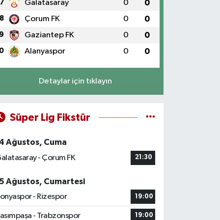
7
Galatasaray
0
0
8
Çorum FK
0
0
9
Gaziantep FK
0
0
0
Alanyaspor
0
0
Detaylar için tıklayın
Süper Lig Fikstür
4 Ağustos, Cuma
alatasaray - Çorum FK
21:30
5 Ağustos, Cumartesi
onyaspor - Rizespor
19:00
asımpaşa - Trabzonspor
19:00