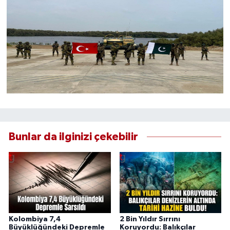
Bunlar da ilginizi çekebilir
Kolombiya 7,4
2 Bin Yıldır Sırrını
Büyüklüğündeki Depremle
Koruyordu: Balıkçılar