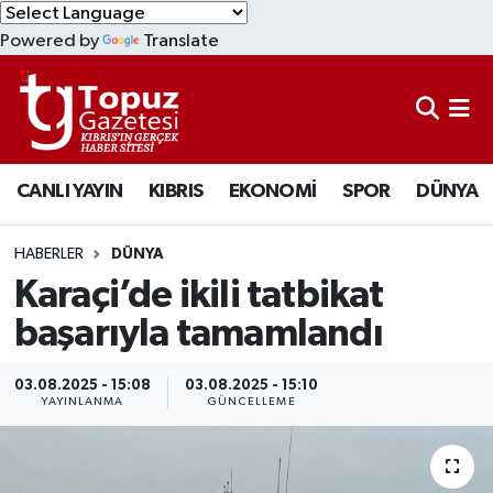
Powered by
Translate
KIBRIS
Lefkoşa Nöbetçi Eczaneler
DÜNYA
Lefkoşa Hava Durumu
CANLI YAYIN
KIBRIS
EKONOMİ
SPOR
DÜNYA
EKONOMİ
Lefkoşa Trafik Yoğunluk Haritası
MAGAZİN
Süper Lig Puan Durumu ve Fikstür
HABERLER
DÜNYA
Karaçi’de ikili tatbikat
SAĞLIK
Tüm Manşetler
başarıyla tamamlandı
SPOR
Son Dakika Haberleri
03.08.2025 - 15:08
03.08.2025 - 15:10
YAYINLANMA
GÜNCELLEME
TEKNOLOJİ
Haber Arşivi
TÜRKİYE