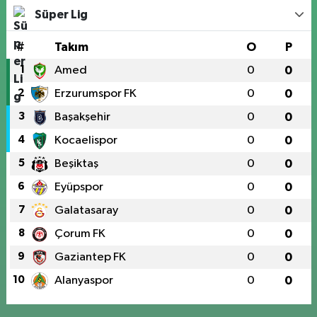
Süper Lig
#
Takım
O
P
1
Amed
0
0
2
Erzurumspor FK
0
0
3
Başakşehir
0
0
4
Kocaelispor
0
0
5
Beşiktaş
0
0
6
Eyüpspor
0
0
7
Galatasaray
0
0
8
Çorum FK
0
0
9
Gaziantep FK
0
0
10
Alanyaspor
0
0