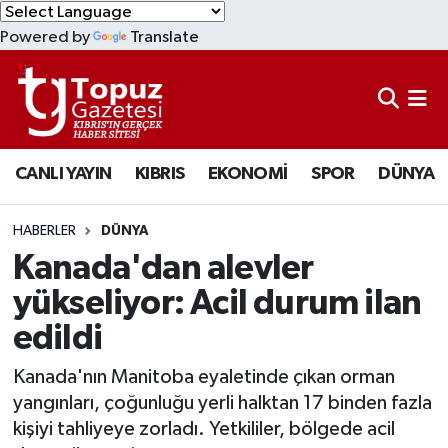
Powered by
Translate
KIBRIS
Lefkoşa Nöbetçi Eczaneler
DÜNYA
Lefkoşa Hava Durumu
CANLI YAYIN
KIBRIS
EKONOMİ
SPOR
DÜNYA
EKONOMİ
Lefkoşa Trafik Yoğunluk Haritası
MAGAZİN
Süper Lig Puan Durumu ve Fikstür
HABERLER
DÜNYA
Kanada'dan alevler
SAĞLIK
Tüm Manşetler
yükseliyor: Acil durum ilan
edildi
SPOR
Son Dakika Haberleri
Kanada'nın Manitoba eyaletinde çıkan orman
TEKNOLOJİ
Haber Arşivi
yangınları, çoğunluğu yerli halktan 17 binden fazla
kişiyi tahliyeye zorladı. Yetkililer, bölgede acil
TÜRKİYE