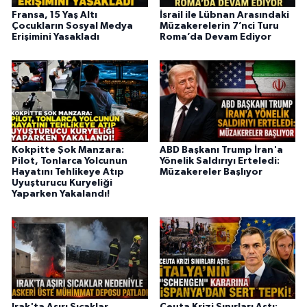
Fransa, 15 Yaş Altı
İsrail ile Lübnan Arasındaki
Çocukların Sosyal Medya
Müzakerelerin 7’nci Turu
Erişimini Yasakladı
Roma’da Devam Ediyor
Kokpitte Şok Manzara:
ABD Başkanı Trump İran'a
Pilot, Tonlarca Yolcunun
Yönelik Saldırıyı Erteledi:
Hayatını Tehlikeye Atıp
Müzakereler Başlıyor
Uyuşturucu Kuryeliği
Yaparken Yakalandı!
Irak'ta Aşırı Sıcaklar
Ceuta Krizi Sınırları Aştı: