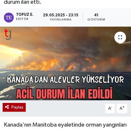
durum ilan etti.
TOPUZ E.
29.05.2025 - 23:15
41
EDITÖR
YAYINLANMA
GÖSTERIM
Paylaş
-
+
A
A
Kanada'nın Manitoba eyaletinde orman yangınları