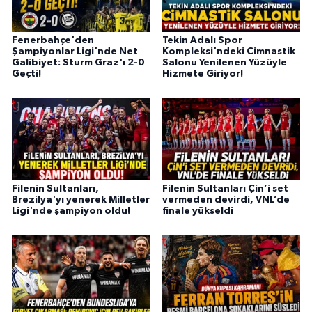
Fenerbahçe'den
Tekin Adalı Spor
Şampiyonlar Ligi'nde Net
Kompleksi'ndeki Cimnastik
Galibiyet: Sturm Graz'ı 2-0
Salonu Yenilenen Yüzüyle
Geçti!
Hizmete Giriyor!
Filenin Sultanları,
Filenin Sultanları Çin’i set
Brezilya'yı yenerek Milletler
vermeden devirdi, VNL’de
Ligi'nde şampiyon oldu!
finale yükseldi