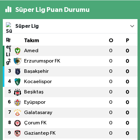
Süper Lig Puan Durumu
Süper Lig
#
Takım
O
P
1
Amed
0
0
2
Erzurumspor FK
0
0
3
Başakşehir
0
0
4
Kocaelispor
0
0
5
Beşiktaş
0
0
6
Eyüpspor
0
0
7
Galatasaray
0
0
8
Çorum FK
0
0
9
Gaziantep FK
0
0