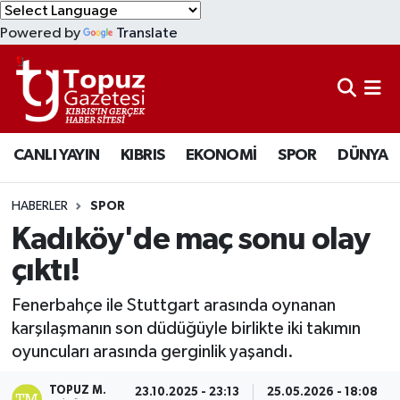
Powered by
Translate
KIBRIS
Lefkoşa Nöbetçi Eczaneler
DÜNYA
Lefkoşa Hava Durumu
CANLI YAYIN
KIBRIS
EKONOMİ
SPOR
DÜNYA
EKONOMİ
Lefkoşa Trafik Yoğunluk Haritası
MAGAZİN
Süper Lig Puan Durumu ve Fikstür
HABERLER
SPOR
Kadıköy'de maç sonu olay
SAĞLIK
Tüm Manşetler
çıktı!
SPOR
Son Dakika Haberleri
Fenerbahçe ile Stuttgart arasında oynanan
karşılaşmanın son düdüğüyle birlikte iki takımın
TEKNOLOJİ
Haber Arşivi
oyuncuları arasında gerginlik yaşandı.
TÜRKİYE
TOPUZ M.
23.10.2025 - 23:13
25.05.2026 - 18:08