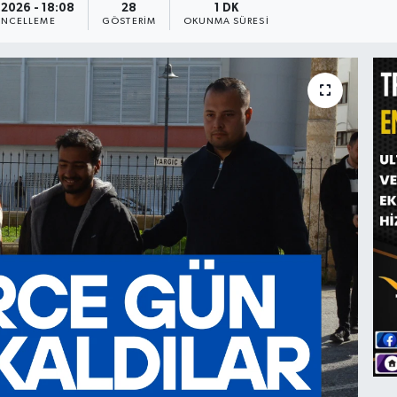
.2026 - 18:08
28
1 DK
NCELLEME
GÖSTERIM
OKUNMA SÜRESI