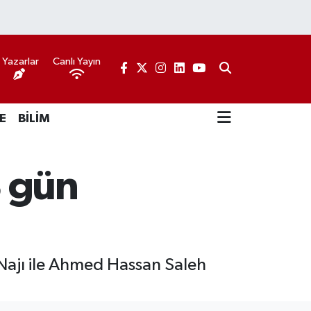
Yazarlar
Canlı Yayın
E
BİLİM
8 gün
Najı ile Ahmed Hassan Saleh