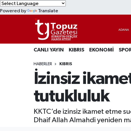
Powered by
Translate
KIBRIS
Lefkoşa Nöbetçi Eczaneler
DÜNYA
Lefkoşa Hava Durumu
CANLI YAYIN
KIBRIS
EKONOMİ
SPO
EKONOMİ
Lefkoşa Trafik Yoğunluk Haritası
HABERLER
KIBRIS
MAGAZİN
Süper Lig Puan Durumu ve Fikstür
İzinsiz ikame
SAĞLIK
Tüm Manşetler
tutukluluk
SPOR
Son Dakika Haberleri
KKTC’de izinsiz ikamet etme s
TEKNOLOJİ
Haber Arşivi
Dhaif Allah Almahdi yeniden m
TÜRKİYE