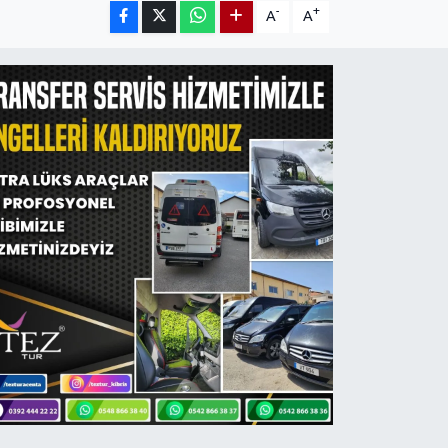
-
+
A
A