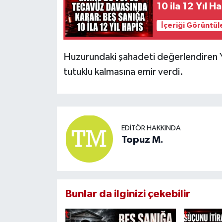
10 ila 12 Yıl H
İçeriği Görüntül
Huzurundaki şahadeti değerlendiren Ya
tutuklu kalmasına emir verdi.
EDITÖR HAKKINDA
Topuz M.
Bunlar da ilginizi çekebilir