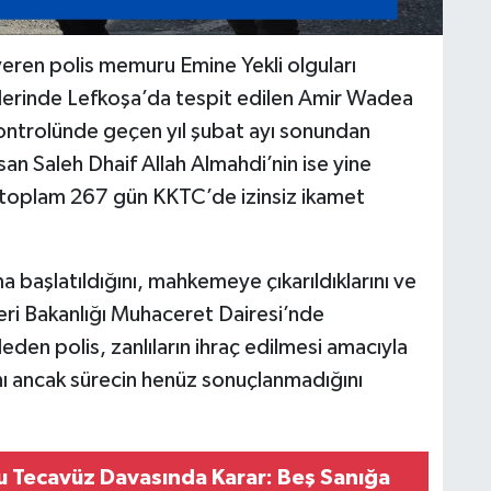
eren polis memuru Emine Yekli olguları
tlerinde Lefkoşa’da tespit edilen Amir Wadea
ontrolünde geçen yıl şubat ayı sonundan
n Saleh Dhaif Allah Almahdi’nin ise yine
n toplam 267 gün KKTC’de izinsiz ikamet
ma başlatıldığını, mahkemeye çıkarıldıklarını ve
şleri Bakanlığı Muhaceret Dairesi’nde
den polis, zanlıların ihraç edilmesi amacıyla
ını ancak sürecin henüz sonuçlanmadığını
u Tecavüz Davasında Karar: Beş Sanığa