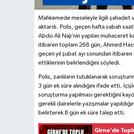
Mahkemede meseleyle ilgili şahadet v
aktardı. Polis, geçen hafta sabah saa
Abdo Ali Najı’nin yapılan muhaceret k
itibaren toplam 268 gün, Ahmed Hassa
geçen yıl şubat ayı sonundan itibare
ettiklerinin belirlendiğini söyledi.
Polis, zanlıların tutuklanarak soruştur
3 gün ek süre alındığını ifade etti. İçi
soruşturma yapılması gerektiğini kayde
gerekli dairelerle yazışmalar yapıldığ
belirterek 8 gün ek süre talep etti.
Girne’de Topl