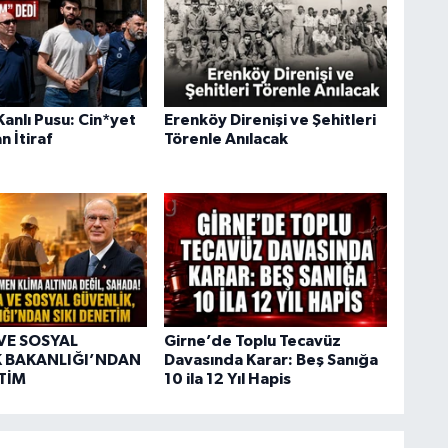
anlı Pusu: Cin*yet
Erenköy Direnişi ve Şehitleri
n İtiraf
Törenle Anılacak
VE SOSYAL
Girne’de Toplu Tecavüz
 BAKANLIĞI’NDAN
Davasında Karar: Beş Sanığa
ETİM
10 ila 12 Yıl Hapis