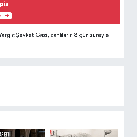
apis
e
rgıç Şevket Gazi, zanlıların 8 gün süreyle