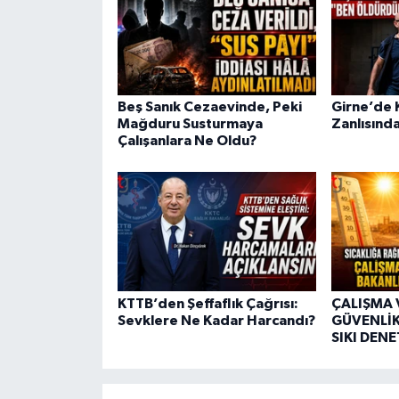
Beş Sanık Cezaevinde, Peki
Girne’de K
Mağduru Susturmaya
Zanlısında
Çalışanlara Ne Oldu?
KTTB’den Şeffaflık Çağrısı:
ÇALIŞMA 
Sevklere Ne Kadar Harcandı?
GÜVENLİK
SIKI DEN