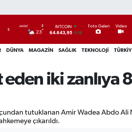
Foto Galeri
Video
BITCOIN
°
23
64.643,95
0.16
DOLAR
47,6704
0
R
DÜNYA
MAGAZİN
SAĞLIK
TEKNOLOJİ
TÜRKİY
EURO
55,0406
-0.08
STERLİN
64,2143
0
t eden iki zanlıya 
GRAM ALTIN
6500.87
0.12
BİST100
13.799
70
uçundan tutuklanan Amir Wadea Abdo Ali 
ahkemeye çıkarıldı.