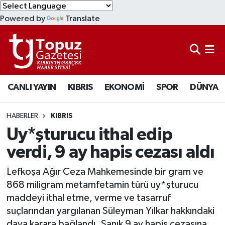
Powered by
Translate
KIBRIS
Lefkoşa Nöbetçi Eczaneler
DÜNYA
Lefkoşa Hava Durumu
CANLI YAYIN
KIBRIS
EKONOMİ
SPOR
DÜNYA
EKONOMİ
Lefkoşa Trafik Yoğunluk Haritası
MAGAZİN
Süper Lig Puan Durumu ve Fikstür
HABERLER
KIBRIS
Uy*şturucu ithal edip
SAĞLIK
Tüm Manşetler
verdi, 9 ay hapis cezası aldı
SPOR
Son Dakika Haberleri
Lefkoşa Ağır Ceza Mahkemesinde bir gram ve
868 miligram metamfetamin türü uy*şturucu
TEKNOLOJİ
Haber Arşivi
maddeyi ithal etme, verme ve tasarruf
suçlarından yargılanan Süleyman Yılkar hakkındaki
TÜRKİYE
dava karara bağlandı. Sanık 9 ay hapis cezasına