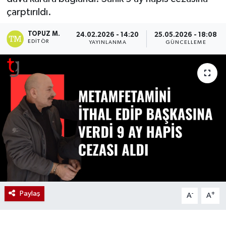
çarptırıldı.
TOPUZ M.
24.02.2026 - 14:20
25.05.2026 - 18:08
EDITÖR
YAYINLANMA
GÜNCELLEME
Paylaş
-
+
A
A