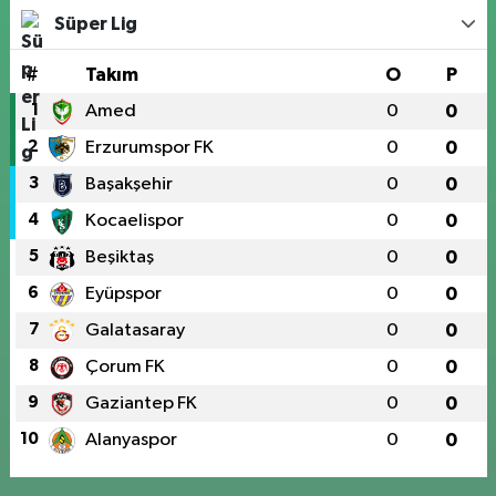
Süper Lig
#
Takım
O
P
1
Amed
0
0
2
Erzurumspor FK
0
0
3
Başakşehir
0
0
4
Kocaelispor
0
0
5
Beşiktaş
0
0
6
Eyüpspor
0
0
7
Galatasaray
0
0
8
Çorum FK
0
0
9
Gaziantep FK
0
0
10
Alanyaspor
0
0