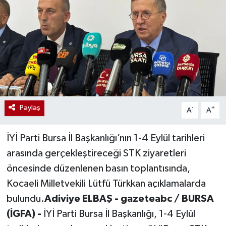
Paylaş
-
+
A
A
İYİ Parti Bursa İl Başkanlığı’nın 1-4 Eylül tarihleri
arasında gerçekleştireceği STK ziyaretleri
öncesinde düzenlenen basın toplantısında,
Kocaeli Milletvekili Lütfü Türkkan açıklamalarda
bulundu.
Adiviye ELBAŞ - gazeteabc / BURSA
(İGFA) -
İYİ Parti Bursa İl Başkanlığı, 1-4 Eylül