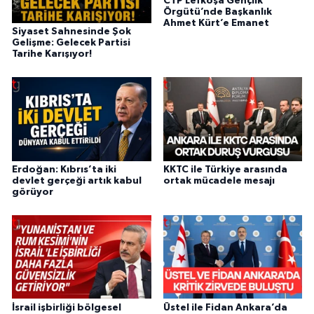
CTP Lefkoşa Gençlik
Örgütü’nde Başkanlık
Ahmet Kürt’e Emanet
Siyaset Sahnesinde Şok
Gelişme: Gelecek Partisi
Tarihe Karışıyor!
Erdoğan: Kıbrıs’ta iki
KKTC ile Türkiye arasında
devlet gerçeği artık kabul
ortak mücadele mesajı
görüyor
İsrail işbirliği bölgesel
Üstel ile Fidan Ankara’da