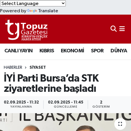
Powered by
Translate
KIBRIS
Lefkoşa Nöbetçi Eczaneler
DÜNYA
Lefkoşa Hava Durumu
CANLI YAYIN
KIBRIS
EKONOMİ
SPOR
DÜNYA
EKONOMİ
Lefkoşa Trafik Yoğunluk Haritası
MAGAZİN
Süper Lig Puan Durumu ve Fikstür
HABERLER
SİYASET
İYİ Parti Bursa’da STK
SAĞLIK
Tüm Manşetler
ziyaretlerine başladı
SPOR
Son Dakika Haberleri
02.09.2025 - 11:32
02.09.2025 - 11:45
2
YAYINLANMA
GÜNCELLEME
GÖSTERIM
TEKNOLOJİ
Haber Arşivi
TÜRKİYE