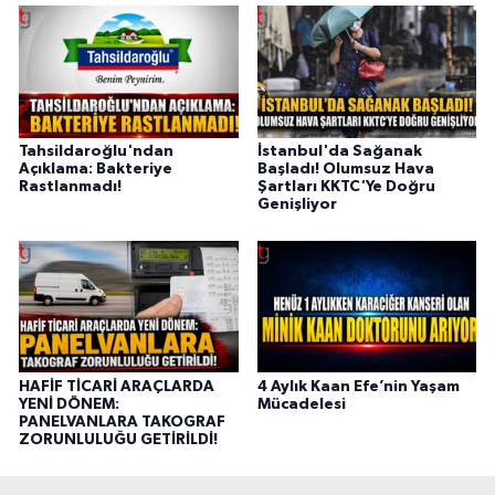
Tahsildaroğlu'ndan
İstanbul'da Sağanak
Açıklama: Bakteriye
Başladı! Olumsuz Hava
Rastlanmadı!
Şartları KKTC'Ye Doğru
Genişliyor
HAFİF TİCARİ ARAÇLARDA
4 Aylık Kaan Efe’nin Yaşam
YENİ DÖNEM:
Mücadelesi
PANELVANLARA TAKOGRAF
ZORUNLULUĞU GETİRİLDİ!