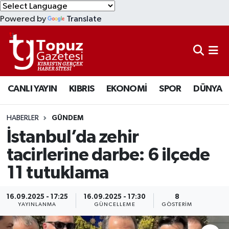
Powered by
Translate
KIBRIS
Lefkoşa Nöbetçi Eczaneler
DÜNYA
Lefkoşa Hava Durumu
CANLI YAYIN
KIBRIS
EKONOMİ
SPOR
DÜNYA
EKONOMİ
Lefkoşa Trafik Yoğunluk Haritası
MAGAZİN
Süper Lig Puan Durumu ve Fikstür
HABERLER
GÜNDEM
İstanbul’da zehir
SAĞLIK
Tüm Manşetler
tacirlerine darbe: 6 ilçede
11 tutuklama
SPOR
Son Dakika Haberleri
TEKNOLOJİ
Haber Arşivi
16.09.2025 - 17:25
16.09.2025 - 17:30
8
YAYINLANMA
GÜNCELLEME
GÖSTERIM
TÜRKİYE