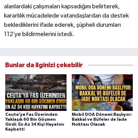
alanlardaki çalışmaları kapsadığını belirterek,
kararlılık mücadelede vatandaşlardan da destek
beklediklerini ifade ederek, şüpheli durumları
112’ye bildirmelerini istedi.
Bunlar da ilginizi çekebilir
Ceuta’ya Fas Üzerinden
Mobil DOA Dönemi Başlıyor:
Yaklaşık 60 Bin Göçmen
Bakkal ve Büfeler de İade
Girdi: En Az 34 Kişi Hayatını
Noktası Olacak
Kaybetti