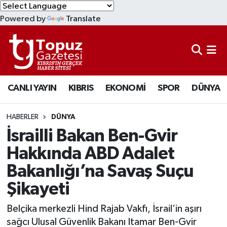
Powered by
Translate
KIBRIS
Lefkoşa Nöbetçi Eczaneler
DÜNYA
Lefkoşa Hava Durumu
CANLI YAYIN
KIBRIS
EKONOMİ
SPOR
DÜNYA
EKONOMİ
Lefkoşa Trafik Yoğunluk Haritası
MAGAZİN
Süper Lig Puan Durumu ve Fikstür
HABERLER
DÜNYA
İsrailli Bakan Ben-Gvir
SAĞLIK
Tüm Manşetler
Hakkında ABD Adalet
Bakanlığı’na Savaş Suçu
SPOR
Son Dakika Haberleri
Şikayeti
TEKNOLOJİ
Haber Arşivi
Belçika merkezli Hind Rajab Vakfı, İsrail’in aşırı
TÜRKİYE
sağcı Ulusal Güvenlik Bakanı Itamar Ben-Gvir