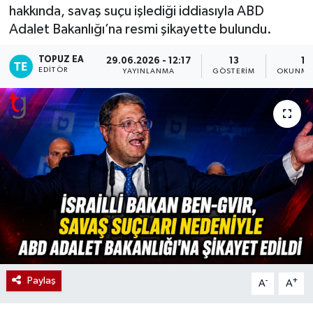
hakkında, savaş suçu işlediği iddiasıyla ABD
Adalet Bakanlığı’na resmi şikayette bulundu.
TOPUZ EA
29.06.2026 - 12:17
13
1 
EDITÖR
YAYINLANMA
GÖSTERIM
OKUNMA 
Paylaş
-
+
A
A