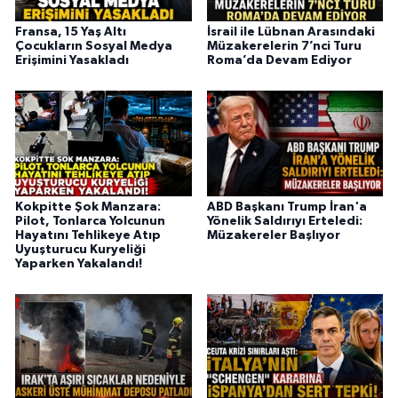
Fransa, 15 Yaş Altı
İsrail ile Lübnan Arasındaki
Çocukların Sosyal Medya
Müzakerelerin 7’nci Turu
Erişimini Yasakladı
Roma’da Devam Ediyor
Kokpitte Şok Manzara:
ABD Başkanı Trump İran'a
Pilot, Tonlarca Yolcunun
Yönelik Saldırıyı Erteledi:
Hayatını Tehlikeye Atıp
Müzakereler Başlıyor
Uyuşturucu Kuryeliği
Yaparken Yakalandı!