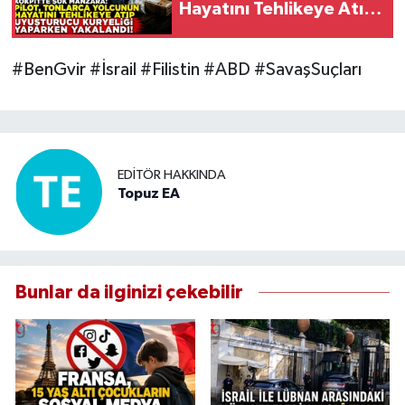
Hayatını Tehlikeye Atıp
Uyuşturucu Kuryeliği
Yaparken Yakalandı!
#BenGvir #İsrail #Filistin #ABD #SavaşSuçları
EDITÖR HAKKINDA
Topuz EA
Bunlar da ilginizi çekebilir