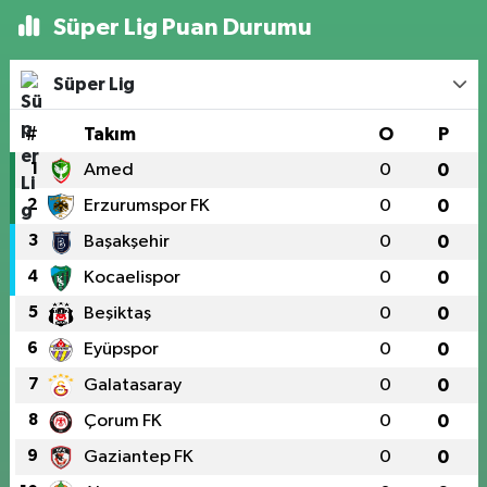
Süper Lig Puan Durumu
Süper Lig
#
Takım
O
P
1
Amed
0
0
2
Erzurumspor FK
0
0
3
Başakşehir
0
0
4
Kocaelispor
0
0
5
Beşiktaş
0
0
6
Eyüpspor
0
0
7
Galatasaray
0
0
8
Çorum FK
0
0
9
Gaziantep FK
0
0