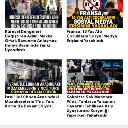
Küresel Dengeleri
Fransa, 15 Yaş Altı
Değiştiren Adım: Mekke
Çocukların Sosyal Medya
Ortak Savunma Anlaşması
Erişimini Yasakladı
Dünya Basınında Yankı
Uyandırdı
İsrail ile Lübnan Arasındaki
Kokpitte Şok Manzara:
Müzakerelerin 7’nci Turu
Pilot, Tonlarca Yolcunun
Roma’da Devam Ediyor
Hayatını Tehlikeye Atıp
Uyuşturucu Kuryeliği
Yaparken Yakalandı!