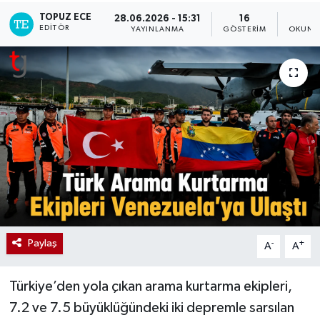
TOPUZ ECE
28.06.2026 - 15:31
16
2
EDITÖR
YAYINLANMA
GÖSTERIM
OKUNM
Paylaş
-
+
A
A
Türkiye’den yola çıkan arama kurtarma ekipleri,
7.2 ve 7.5 büyüklüğündeki iki depremle sarsılan