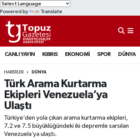
Powered by
Translate
KIBRIS
Lefkoşa Nöbetçi Eczaneler
DÜNYA
Lefkoşa Hava Durumu
CANLI YAYIN
KIBRIS
EKONOMİ
SPOR
DÜNYA
EKONOMİ
Lefkoşa Trafik Yoğunluk Haritası
MAGAZİN
Süper Lig Puan Durumu ve Fikstür
HABERLER
DÜNYA
Türk Arama Kurtarma
SAĞLIK
Tüm Manşetler
Ekipleri Venezuela’ya
Ulaştı
SPOR
Son Dakika Haberleri
Türkiye’den yola çıkan arama kurtarma ekipleri,
TEKNOLOJİ
Haber Arşivi
7.2 ve 7.5 büyüklüğündeki iki depremle sarsılan
Venezuela’ya ulaştı.
TÜRKİYE