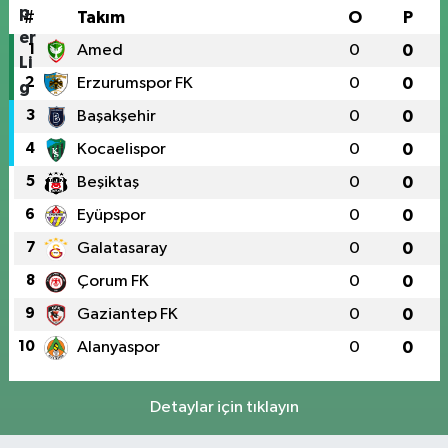
#
Takım
O
P
1
Amed
0
0
2
Erzurumspor FK
0
0
3
Başakşehir
0
0
4
Kocaelispor
0
0
5
Beşiktaş
0
0
6
Eyüpspor
0
0
7
Galatasaray
0
0
8
Çorum FK
0
0
9
Gaziantep FK
0
0
10
Alanyaspor
0
0
Detaylar için tıklayın