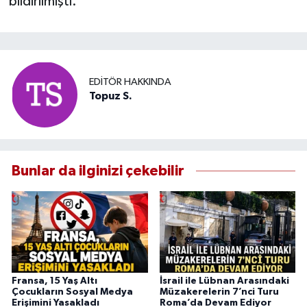
bildirilmişti.
EDITÖR HAKKINDA
Topuz S.
Bunlar da ilginizi çekebilir
Fransa, 15 Yaş Altı
İsrail ile Lübnan Arasındaki
Çocukların Sosyal Medya
Müzakerelerin 7’nci Turu
Erişimini Yasakladı
Roma’da Devam Ediyor