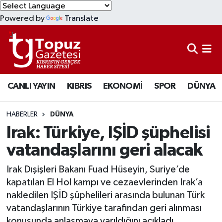
Powered by
Translate
KIBRIS
Lefkoşa Nöbetçi Eczaneler
DÜNYA
Lefkoşa Hava Durumu
CANLI YAYIN
KIBRIS
EKONOMİ
SPOR
DÜNYA
EKONOMİ
Lefkoşa Trafik Yoğunluk Haritası
MAGAZİN
Süper Lig Puan Durumu ve Fikstür
HABERLER
DÜNYA
Irak: Türkiye, IŞİD şüphelisi
SAĞLIK
Tüm Manşetler
vatandaşlarını geri alacak
SPOR
Son Dakika Haberleri
Irak Dışişleri Bakanı Fuad Hüseyin, Suriye’de
kapatılan El Hol kampı ve cezaevlerinden Irak’a
TEKNOLOJİ
Haber Arşivi
nakledilen IŞİD şüphelileri arasında bulunan Türk
vatandaşlarının Türkiye tarafından geri alınması
TÜRKİYE
konusunda anlaşmaya varıldığını açıkladı.