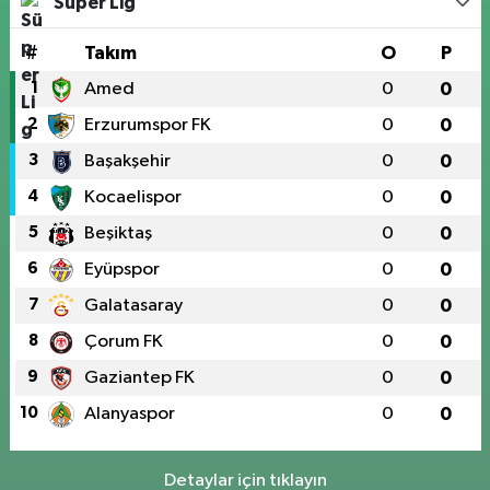
Süper Lig
#
Takım
O
P
1
Amed
0
0
2
Erzurumspor FK
0
0
3
Başakşehir
0
0
4
Kocaelispor
0
0
5
Beşiktaş
0
0
6
Eyüpspor
0
0
7
Galatasaray
0
0
8
Çorum FK
0
0
9
Gaziantep FK
0
0
10
Alanyaspor
0
0
Detaylar için tıklayın