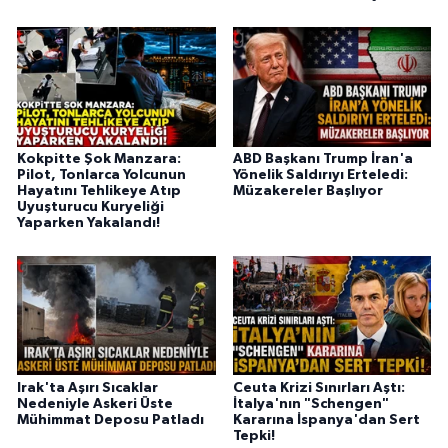
Kokpitte Şok Manzara:
ABD Başkanı Trump İran'a
Pilot, Tonlarca Yolcunun
Yönelik Saldırıyı Erteledi:
Hayatını Tehlikeye Atıp
Müzakereler Başlıyor
Uyuşturucu Kuryeliği
Yaparken Yakalandı!
Irak'ta Aşırı Sıcaklar
Ceuta Krizi Sınırları Aştı:
Nedeniyle Askeri Üste
İtalya'nın "Schengen"
Mühimmat Deposu Patladı
Kararına İspanya'dan Sert
Tepki!