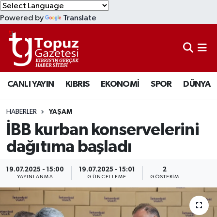
Powered by
Translate
KIBRIS
Lefkoşa Nöbetçi Eczaneler
DÜNYA
Lefkoşa Hava Durumu
CANLI YAYIN
KIBRIS
EKONOMİ
SPOR
DÜNYA
EKONOMİ
Lefkoşa Trafik Yoğunluk Haritası
MAGAZİN
Süper Lig Puan Durumu ve Fikstür
HABERLER
YAŞAM
İBB kurban konservelerini
SAĞLIK
Tüm Manşetler
dağıtıma başladı
SPOR
Son Dakika Haberleri
19.07.2025 - 15:00
19.07.2025 - 15:01
2
YAYINLANMA
GÜNCELLEME
GÖSTERIM
TEKNOLOJİ
Haber Arşivi
TÜRKİYE