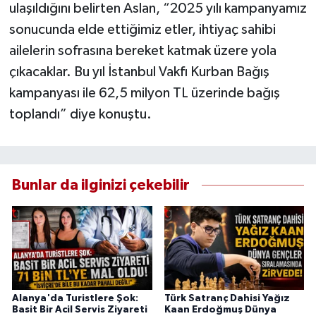
ulaşıldığını belirten Aslan, “2025 yılı kampanyamız
sonucunda elde ettiğimiz etler, ihtiyaç sahibi
ailelerin sofrasına bereket katmak üzere yola
çıkacaklar. Bu yıl İstanbul Vakfı Kurban Bağış
kampanyası ile 62,5 milyon TL üzerinde bağış
toplandı” diye konuştu.
Bunlar da ilginizi çekebilir
Alanya'da Turistlere Şok:
Türk Satranç Dahisi Yağız
Basit Bir Acil Servis Ziyareti
Kaan Erdoğmuş Dünya