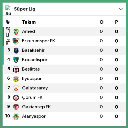
Süper Lig
#
Takım
O
P
1
Amed
0
0
2
Erzurumspor FK
0
0
3
Başakşehir
0
0
4
Kocaelispor
0
0
5
Beşiktaş
0
0
6
Eyüpspor
0
0
7
Galatasaray
0
0
8
Çorum FK
0
0
9
Gaziantep FK
0
0
10
Alanyaspor
0
0