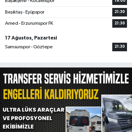
Başakşehir - Kocaelispor
19:00
Beşiktaş - Eyüpspor
21:30
Amed - Erzurumspor FK
21:30
17 Ağustos, Pazartesi
Samsunspor - Göztepe
21:30