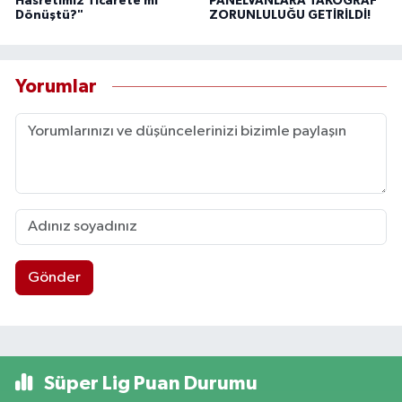
Hasretimiz Ticarete mi
PANELVANLARA TAKOGRAF
Dönüştü?"
ZORUNLULUĞU GETİRİLDİ!
Yorumlar
Gönder
Süper Lig Puan Durumu