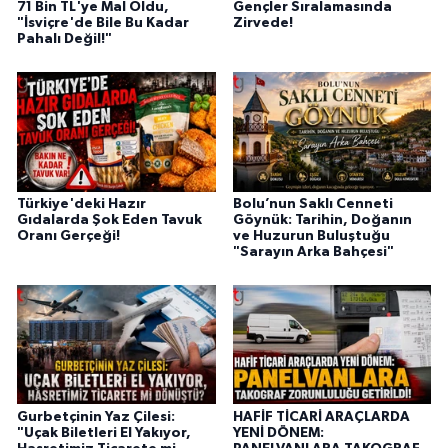
71 Bin TL'ye Mal Oldu,
Gençler Sıralamasında
"İsviçre'de Bile Bu Kadar
Zirvede!
Pahalı Değil!"
Türkiye'deki Hazır
Bolu’nun Saklı Cenneti
Gıdalarda Şok Eden Tavuk
Göynük: Tarihin, Doğanın
Oranı Gerçeği!
ve Huzurun Buluştuğu
"Sarayın Arka Bahçesi"
Gurbetçinin Yaz Çilesi:
HAFİF TİCARİ ARAÇLARDA
"Uçak Biletleri El Yakıyor,
YENİ DÖNEM: