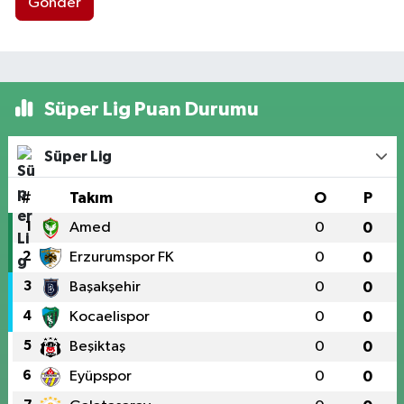
Gönder
Süper Lig Puan Durumu
Süper Lig
#
Takım
O
P
1
Amed
0
0
2
Erzurumspor FK
0
0
3
Başakşehir
0
0
4
Kocaelispor
0
0
5
Beşiktaş
0
0
6
Eyüpspor
0
0