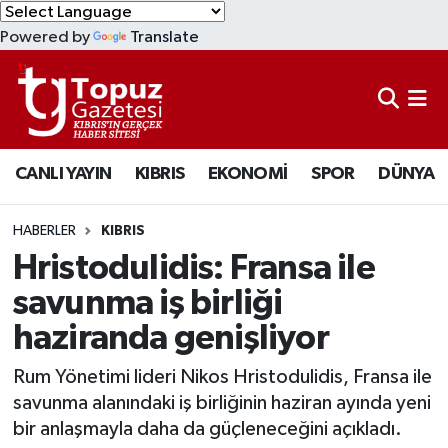
Powered by
Translate
KIBRIS
Lefkoşa Nöbetçi Eczaneler
DÜNYA
Lefkoşa Hava Durumu
CANLI YAYIN
KIBRIS
EKONOMİ
SPOR
DÜNYA
EKONOMİ
Lefkoşa Trafik Yoğunluk Haritası
MAGAZİN
Süper Lig Puan Durumu ve Fikstür
HABERLER
KIBRIS
Hristodulidis: Fransa ile
SAĞLIK
Tüm Manşetler
savunma iş birliği
haziranda genişliyor
SPOR
Son Dakika Haberleri
Rum Yönetimi lideri Nikos Hristodulidis, Fransa ile
TEKNOLOJİ
Haber Arşivi
savunma alanındaki iş birliğinin haziran ayında yeni
bir anlaşmayla daha da güçleneceğini açıkladı.
TÜRKİYE