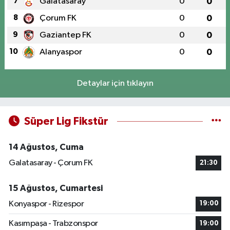
7
Galatasaray
0
0
8
Çorum FK
0
0
9
Gaziantep FK
0
0
10
Alanyaspor
0
0
Detaylar için tıklayın
Süper Lig Fikstür
14 Ağustos, Cuma
Galatasaray - Çorum FK
21:30
15 Ağustos, Cumartesi
Konyaspor - Rizespor
19:00
Kasımpaşa - Trabzonspor
19:00