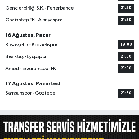
Gençlerbirliği S.K. - Fenerbahçe
21:30
Gaziantep FK - Alanyaspor
21:30
16 Ağustos, Pazar
Başakşehir - Kocaelispor
19:00
Beşiktaş - Eyüpspor
21:30
Amed - Erzurumspor FK
21:30
17 Ağustos, Pazartesi
Samsunspor - Göztepe
21:30