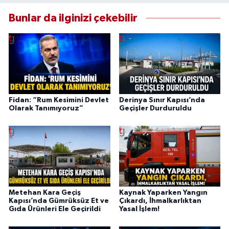
Bunlar da ilginizi çekebilir
Fidan: “Rum Kesimini Devlet
Derinya Sınır Kapısı’nda
Olarak Tanımıyoruz”
Geçişler Durduruldu
Metehan Kara Geçiş
Kaynak Yaparken Yangın
Kapısı’nda Gümrüksüz Et ve
Çıkardı, İhmalkarlıktan
Gıda Ürünleri Ele Geçirildi
Yasal İşlem!