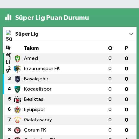
Süper Lig Puan Durumu
Süper Lig
#
Takım
O
P
1
Amed
0
0
2
Erzurumspor FK
0
0
3
Başakşehir
0
0
4
Kocaelispor
0
0
5
Beşiktaş
0
0
6
Eyüpspor
0
0
7
Galatasaray
0
0
8
Çorum FK
0
0