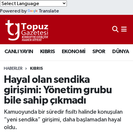
Powered by
Translate
KIBRIS
Lefkoşa Nöbetçi Eczaneler
DÜNYA
Lefkoşa Hava Durumu
CANLI YAYIN
KIBRIS
EKONOMİ
SPOR
DÜNYA
EKONOMİ
Lefkoşa Trafik Yoğunluk Haritası
MAGAZİN
Süper Lig Puan Durumu ve Fikstür
HABERLER
KIBRIS
Hayal olan sendika
SAĞLIK
Tüm Manşetler
girişimi: Yönetim grubu
bile sahip çıkmadı
SPOR
Son Dakika Haberleri
Kamuoyunda bir süredir fısıltı halinde konuşulan
TEKNOLOJİ
Haber Arşivi
“yeni sendika” girişimi, daha başlamadan hayal
oldu.
TÜRKİYE