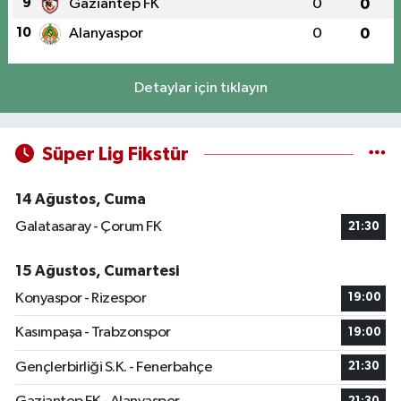
9
Gaziantep FK
0
0
10
Alanyaspor
0
0
Detaylar için tıklayın
Süper Lig Fikstür
14 Ağustos, Cuma
Galatasaray - Çorum FK
21:30
15 Ağustos, Cumartesi
Konyaspor - Rizespor
19:00
Kasımpaşa - Trabzonspor
19:00
Gençlerbirliği S.K. - Fenerbahçe
21:30