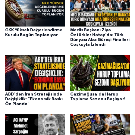
GKK Yüksek Değerlendirme
Meclis Başkanı Ziya
Kurulu Bugün Toplanıyor
Öztürkler Hatay’da: Türk
Dünyası Aba Güreşi Finalleri
Coşkuyla İzlendi
ABD'den İran Stratejisinde
Gazimağusa'da Harup
Değişiklik: "Ekonomik Baskı
Toplama Sezonu Başlıyor!
Ön Planda"