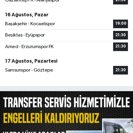
Gaziantep FK - Alanyaspor
21:30
16 Ağustos, Pazar
Başakşehir - Kocaelispor
19:00
Beşiktaş - Eyüpspor
21:30
Amed - Erzurumspor FK
21:30
17 Ağustos, Pazartesi
Samsunspor - Göztepe
21:30